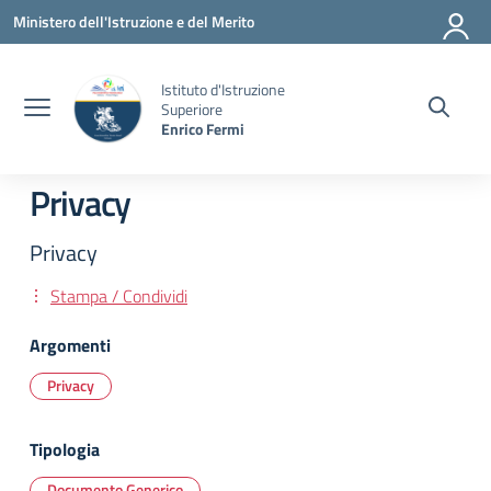
Vai ai contenuti
Vai al menu di navigazione
Vai al footer
Ministero dell'Istruzione e del Merito
Istituto d'Istruzione
Superiore
Enrico Fermi
Privacy
Privacy
Stampa / Condividi
Argomenti
Privacy
Tipologia
Documento Generico