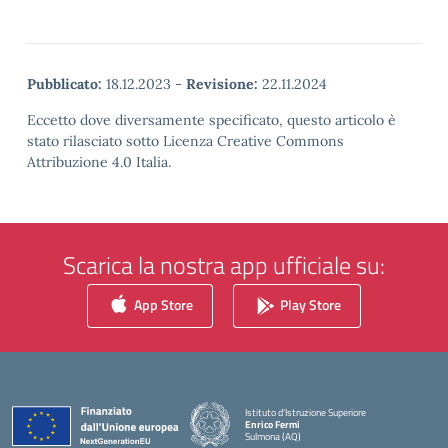
Pubblicato:
18.12.2023
-
Revisione:
22.11.2024
Eccetto dove diversamente specificato, questo articolo è
stato rilasciato sotto Licenza Creative Commons
Attribuzione 4.0 Italia.
Scarica la nostra app ufficiale su:
App Store
Play Store
Istituto d'Istruzione Superiore
Enrico Fermi
Sulmona (AQ)
— Visita la pagina iniziale della scuola