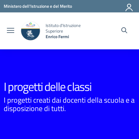
Vai ai contenuti
Vai al menu di navigazione
Vai al footer
Ministero dell'Istruzione e del Merito
Istituto d'Istruzione
Superiore
Enrico Fermi
I progetti delle classi
I progetti creati dai docenti della scuola e a
disposizione di tutti.