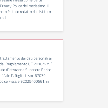
ve essere intesa come parte
 Privacy Policy del medesimo. Il
to è stato redatto dall’Istituto
ione […]
 trattamento dei dati personali ai
13 del Regolamento UE 2016/679”
uto d’Istruzione Superiore Enrico
n Viale P. Togliatti snc 67039
odice Fiscale 92025400661, in