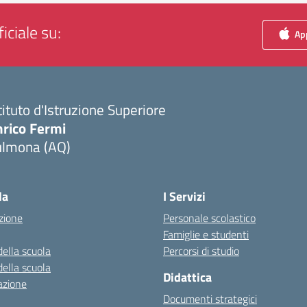
iciale su:
App
tituto d'Istruzione Superiore
nrico Fermi
ulmona (AQ)
Visita la pagina iniziale della scuola
la
I Servizi
zione
Personale scolastico
Famiglie e studenti
della scuola
Percorsi di studio
della scuola
Didattica
azione
Documenti strategici