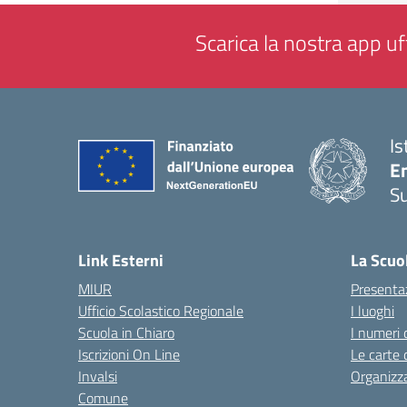
Scarica la nostra app uff
Is
E
S
— 
Link Esterni
La Scuo
MIUR
Presenta
Ufficio Scolastico Regionale
I luoghi
Scuola in Chiaro
I numeri 
Iscrizioni On Line
Le carte 
Invalsi
Organizz
Comune