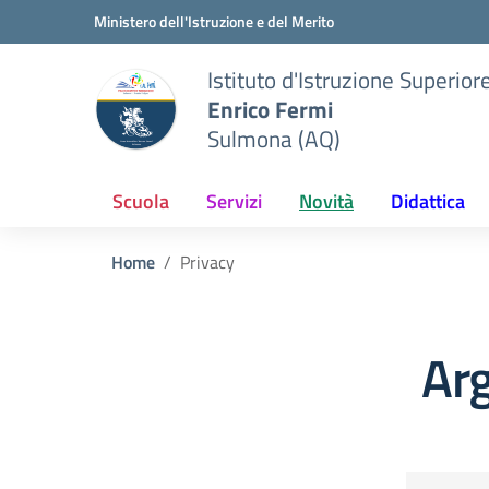
Vai ai contenuti
Vai al menu di navigazione
Vai al footer
Ministero dell'Istruzione e del Merito
Istituto d'Istruzione Superior
Enrico Fermi
Sulmona (AQ)
Scuola
Servizi
Novità
Didattica
Home
Privacy
Ar