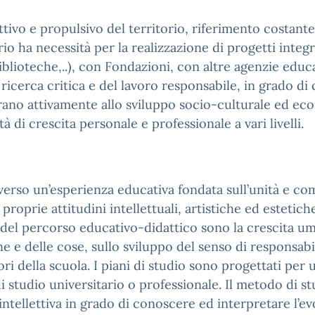
attivo e propulsivo del territorio, riferimento costant
orio ha necessità per la realizzazione di progetti integ
iblioteche,..), con Fondazioni, con altre agenzie educa
ricerca critica e del lavoro responsabile, in grado d
no attivamente allo sviluppo socio-culturale ed eco
 di crescita personale e professionale a vari livelli.
 verso un’esperienza educativa fondata sull’unità e c
le proprie attitudini intellettuali, artistiche ed esteti
li del percorso educativo-didattico sono la crescita u
ne e delle cose, sullo sviluppo del senso di responsabi
ori della scuola. I piani di studio sono progettati per 
 studio universitario o professionale. Il metodo di stud
intellettiva in grado di conoscere ed interpretare l’ev