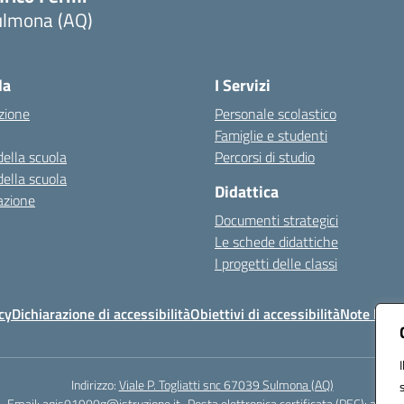
ulmona (AQ)
Visita la pagina iniziale della scuola
la
I Servizi
zione
Personale scolastico
Famiglie e studenti
della scuola
Percorsi di studio
della scuola
Didattica
azione
Documenti strategici
Le schede didattiche
I progetti delle classi
cy
Dichiarazione di accessibilità
Obiettivi di accessibilità
Note legal
Indirizzo:
Viale P. Togliatti snc 67039 Sulmona (AQ)
Email:
aqis01900g@istruzione.it
Posta elettronica certificata (PEC):
aqis01