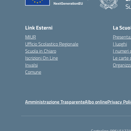
S
— 
Link Esterni
La Scuo
MIUR
Presenta
Ufficio Scolastico Regionale
I luoghi
Scuola in Chiaro
I numeri 
Iscrizioni On Line
Le carte 
Invalsi
Organizz
Comune
Amministrazione Trasparente
Albo online
Privacy Poli
Centralino:
086451771