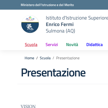
Vai ai contenuti
Vai al menu di navigazione
Vai al footer
Ministero dell'Istruzione e del Merito
Istituto d'Istruzione Superior
Enrico Fermi
Sulmona (AQ)
Scuola
Servizi
Novità
Didattica
Home
Scuola
Presentazione
Presentazione
VISION