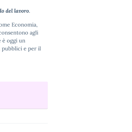
o del lavoro
.
e come Economia,
 consentono agli
 è oggi un
 pubblici e per il