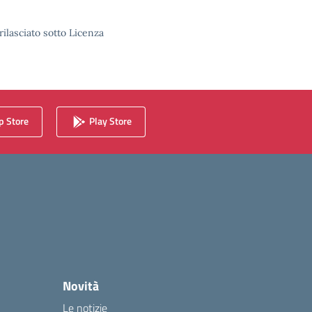
rilasciato sotto Licenza
 Store
Play Store
Novità
Le notizie