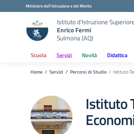
Vai ai contenuti
Vai al menu di navigazione
Vai al footer
Ministero dell'Istruzione e del Merito
Istituto d'Istruzione Superior
Enrico Fermi
Sulmona (AQ)
Scuola
Servizi
Novità
Didattica
Home
Servizi
Percorsi di Studio
Istituto T
Istituto
Economi