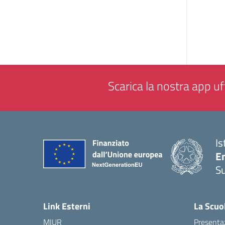
Scarica la nostra app uff
Is
E
S
— 
Link Esterni
La Scuo
MIUR
Presenta