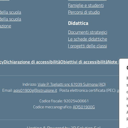
Famiglie e studenti
della scuola
Percorsi di studio
della scuola
Didattica
azione
Documenti strategici
Le schede didattiche
I progetti delle classi
cy
Dichiarazione di accessibilità
Obiettivi di accessibilità
Note legal
Indirizzo:
Viale P. Togliatti snc 67039 Sulmona (AQ)
Email:
aqis01900g@istruzione.it
Posta elettronica certificata (PEC):
aqis01
Codice fiscale: 92025400661
Codice meccanografico:
AQIS01900G