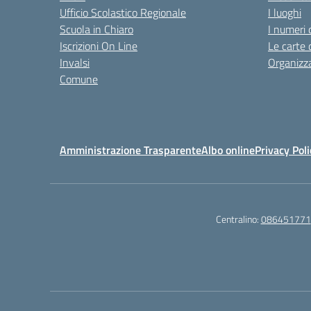
Ufficio Scolastico Regionale
I luoghi
Scuola in Chiaro
I numeri 
Iscrizioni On Line
Le carte 
Invalsi
Organizz
Comune
Amministrazione Trasparente
Albo online
Privacy Poli
Centralino:
086451771