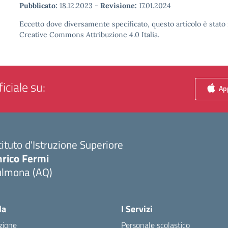
Pubblicato:
18.12.2023
-
Revisione:
17.01.2024
Eccetto dove diversamente specificato, questo articolo è stato 
Creative Commons Attribuzione 4.0 Italia.
iciale su:
App
tituto d'Istruzione Superiore
nrico Fermi
ulmona (AQ)
Visita la pagina iniziale della scuola
la
I Servizi
zione
Personale scolastico