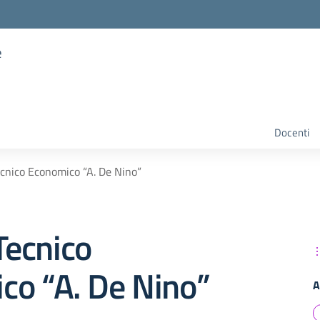
e
Docenti
ecnico Economico “A. De Nino”
 Tecnico
co “A. De Nino”
A