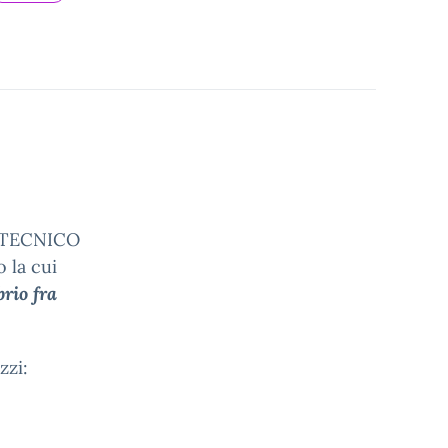
O TECNICO
 la cui
brio fra
zzi: