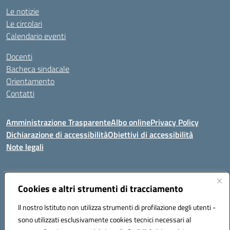
Le notizie
Le circolari
Calendario eventi
Docenti
Bacheca sindacale
Orientamento
Contatti
Amministrazione Trasparente
Albo online
Privacy Policy
Dichiarazione di accessibilità
Obiettivi di accessibilità
Note legali
Indirizzo:
Cookies e altri strumenti di tracciamento
Viale P. Togliatti snc 67039 Sulmona (AQ)
Centralino:
086451771
Email:
aqis01900g@istruzione.it
Il nostro Istituto non utilizza strumenti di profilazione degli utenti -
Posta elettronica certificata (PEC):
aqis01900g@pec.istruzione.it
sono utilizzati esclusivamente cookies tecnici necessari al
Codice fiscale: 92025400661