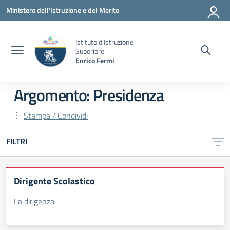
Vai ai contenuti
Vai al menu di navigazione
Vai al footer
Ministero dell'Istruzione e del Merito
Istituto d'Istruzione
Superiore
Enrico Fermi
Argomento: Presidenza
Stampa / Condividi
FILTRI
Dirigente Scolastico
La dirigenza