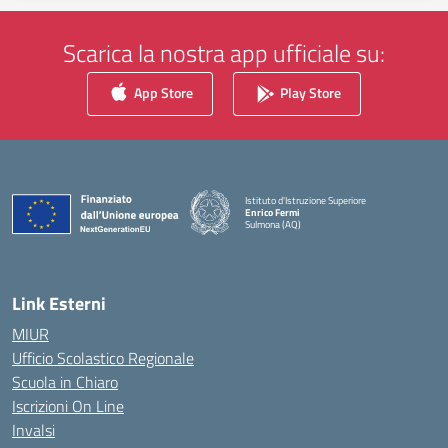
Scarica la nostra app ufficiale su:
App Store
Play Store
Istituto d'Istruzione Superiore
Enrico Fermi
Sulmona (AQ)
— Visita la pagina iniziale della scuola
Link Esterni
MIUR
Ufficio Scolastico Regionale
Scuola in Chiaro
Iscrizioni On Line
Invalsi