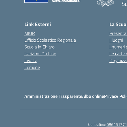
S
— 
Link Esterni
La Scuo
MIUR
Presenta
Ufficio Scolastico Regionale
I luoghi
Scuola in Chiaro
I numeri 
Iscrizioni On Line
Le carte 
Invalsi
Organizz
Comune
Amministrazione Trasparente
Albo online
Privacy Poli
Centralino:
086451771