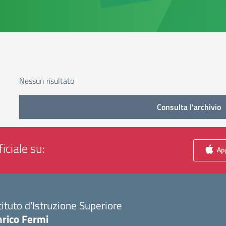
Nessun risultato
Consulta l'archivio
iciale su:
App
tituto d'Istruzione Superiore
nrico Fermi