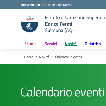
Vai ai contenuti
Vai al menu di navigazione
Vai al footer
Ministero dell'Istruzione e del Merito
Istituto d'Istruzione Superior
Enrico Fermi
Sulmona (AQ)
Scuola
Servizi
Novità
Didattica
Home
Novità
Calendario eventi
Calendario eventi