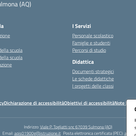
ulmona (AQ)
Visita la pagina iniziale della scuola
la
I Servizi
zione
Personale scolastico
Famiglie e studenti
della scuola
Percorsi di studio
della scuola
Didattica
azione
Documenti strategici
Le schede didattiche
I progetti delle classi
cy
Dichiarazione di accessibilità
Obiettivi di accessibilità
Note legal
Indirizzo:
Viale P. Togliatti snc 67039 Sulmona (AQ)
Email:
aqis01900g@istruzione.it
Posta elettronica certificata (PEC):
aqis01