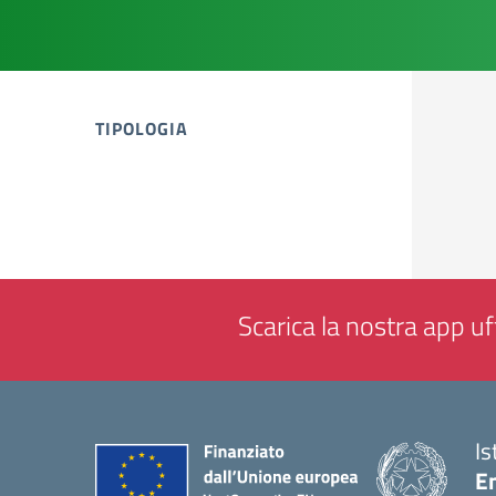
TIPOLOGIA
tipologia di articoli
Scarica la nostra app uff
Is
E