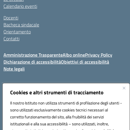
Calendario eventi
Docenti
Bacheca sindacale
Orientamento
Contatti
Amministrazione Trasparente
Albo online
Privacy Policy
Dichiarazione di accessibilità
Obiettivi di accessibilità
Note legali
Indirizzo:
Cookies e altri strumenti di tracciamento
Viale P. Togliatti snc 67039 Sulmona (AQ)
Centralino:
086451771
Email:
aqis01900g@istruzione.it
Il nostro Istituto non utilizza strumenti di profilazione degli utenti -
Posta elettronica certificata (PEC):
aqis01900g@pec.istruzione.it
sono utilizzati esclusivamente cookies tecnici necessari al
Codice fiscale: 92025400661
corretto funzionamento del sito, alla fruibilità dei servizi
Codice meccanografico:
AQIS01900G
istituzionali e alla sua accessibilità – sono utilizzati, inoltre,