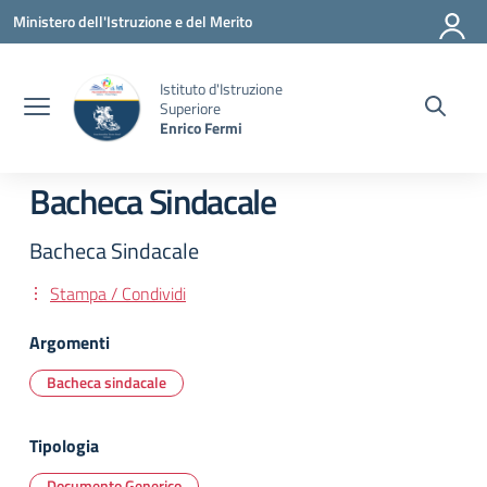
Vai ai contenuti
Vai al menu di navigazione
Vai al footer
Ministero dell'Istruzione e del Merito
Istituto d'Istruzione
Superiore
Enrico Fermi
Bacheca Sindacale
Bacheca Sindacale
Stampa / Condividi
Argomenti
Bacheca sindacale
Tipologia
Documento Generico