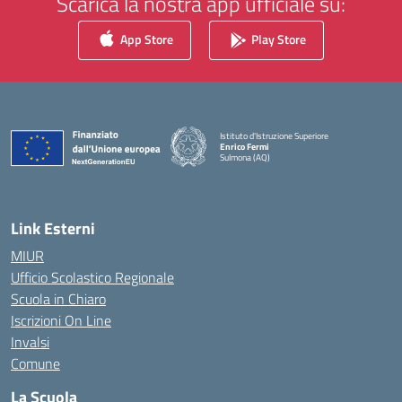
Scarica la nostra app ufficiale su:
App Store
Play Store
Istituto d'Istruzione Superiore
Enrico Fermi
Sulmona (AQ)
— Visita la pagina iniziale della scuola
Link Esterni
MIUR
Ufficio Scolastico Regionale
Scuola in Chiaro
Iscrizioni On Line
Invalsi
Comune
La Scuola