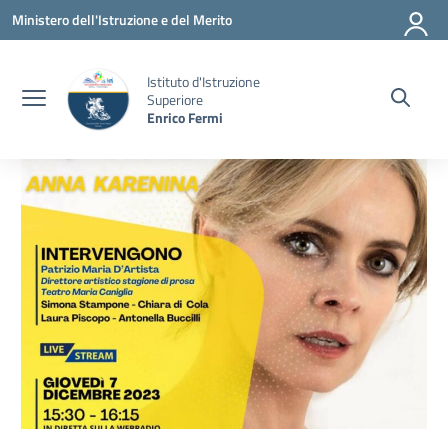
Vai ai contenuti
Vai al menu di navigazione
Vai al footer
Ministero dell'Istruzione e del Merito
Istituto d'Istruzione
Superiore
Enrico Fermi