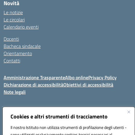
Novità
Le notizie
Le circolari
Calendario eventi
Docenti
Bacheca sindacale
Orientamento
Contatti
Amministrazione Trasparente
Albo online
Privacy Policy
Dichiarazione di accessibilità
Obiettivi di accessibilità
Note legali
Indirizzo:
Cookies e altri strumenti di tracciamento
Viale P. Togliatti snc 67039 Sulmona (AQ)
Centralino:
086451771
Email:
aqis01900g@istruzione.it
Il nostro Istituto non utilizza strumenti di profilazione degli utenti -
Posta elettronica certificata (PEC):
aqis01900g@pec.istruzione.it
sono utilizzati esclusivamente cookies tecnici necessari al