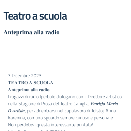
Teatro a scuola
𝐀𝐧𝐭𝐞𝐩𝐫𝐢𝐦𝐚 𝐚𝐥𝐥𝐚 𝐫𝐚𝐝𝐢𝐨
7 Dicembre 2023
𝐓𝐄𝐀𝐓𝐑𝐎 𝐀 𝐒𝐂𝐔𝐎𝐋𝐀
𝐀𝐧𝐭𝐞𝐩𝐫𝐢𝐦𝐚 𝐚𝐥𝐥𝐚 𝐫𝐚𝐝𝐢𝐨
I ragazzi di radio Iperbole dialogano con il Direttore artistico
della Stagione di Prosa del Teatro Caniglia, 𝑷𝒂𝒕𝒓𝒊𝒛𝒊𝒐 𝑴𝒂𝒓𝒊𝒂
𝑫’𝑨𝒓𝒕𝒊𝒔𝒕𝒂, per addentrarsi nel capolavoro di Tolstoj, Anna
Karenina, con uno sguardo sempre curioso e personale.
Non perdetevi questa interessante puntata!