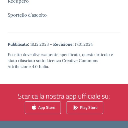
Recupero
Sportello d’ascolto
Pubblicato:
18.12.2023
-
Revisione:
17.01.2024
Eccetto dove diversamente specificato, questo articolo è
stato rilasciato sotto Licenza Creative Commons
Attribuzione 4.0 Italia.
Scarica la nostra app ufficiale su:
App Store
Play Store