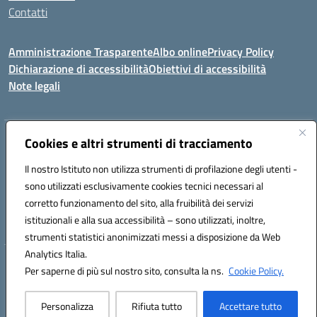
Contatti
Amministrazione Trasparente
Albo online
Privacy Policy
Dichiarazione di accessibilità
Obiettivi di accessibilità
Note legali
Indirizzo:
Cookies e altri strumenti di tracciamento
Viale P. Togliatti snc 67039 Sulmona (AQ)
Centralino:
086451771
Email:
aqis01900g@istruzione.it
Il nostro Istituto non utilizza strumenti di profilazione degli utenti -
Posta elettronica certificata (PEC):
aqis01900g@pec.istruzione.it
sono utilizzati esclusivamente cookies tecnici necessari al
Codice fiscale: 92025400661
corretto funzionamento del sito, alla fruibilità dei servizi
Codice meccanografico:
AQIS01900G
istituzionali e alla sua accessibilità – sono utilizzati, inoltre,
strumenti statistici anonimizzati messi a disposizione da Web
Analytics Italia.
Hosting & Powered by 3D Solution S.r.l.
Per saperne di più sul nostro sito, consulta la ns.
Cookie Policy.
Concept & Design by Designers Italia
Personalizza
Rifiuta tutto
Accettare tutto