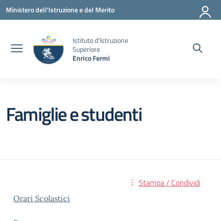
Vai ai contenuti
Vai al menu di navigazione
Vai al footer
Ministero dell'Istruzione e del Merito
Istituto d'Istruzione
Superiore
Enrico Fermi
Famiglie e studenti
Stampa / Condividi
Orari Scolastici