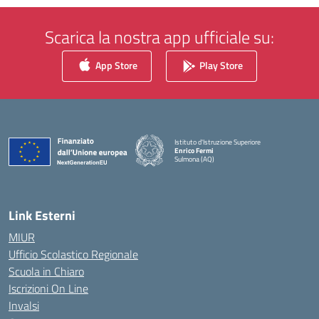
Scarica la nostra app ufficiale su:
App Store
Play Store
Istituto d'Istruzione Superiore
Enrico Fermi
Sulmona (AQ)
— Visita la pagina iniziale della scuola
Link Esterni
MIUR
Ufficio Scolastico Regionale
Scuola in Chiaro
Iscrizioni On Line
Invalsi