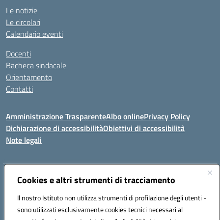
Le notizie
Le circolari
Calendario eventi
Docenti
Bacheca sindacale
Orientamento
Contatti
Amministrazione Trasparente
Albo online
Privacy Policy
Dichiarazione di accessibilità
Obiettivi di accessibilità
Note legali
Indirizzo:
Cookies e altri strumenti di tracciamento
Viale P. Togliatti snc 67039 Sulmona (AQ)
Centralino:
086451771
Email:
aqis01900g@istruzione.it
Il nostro Istituto non utilizza strumenti di profilazione degli utenti -
Posta elettronica certificata (PEC):
aqis01900g@pec.istruzione.it
sono utilizzati esclusivamente cookies tecnici necessari al
Codice fiscale: 92025400661