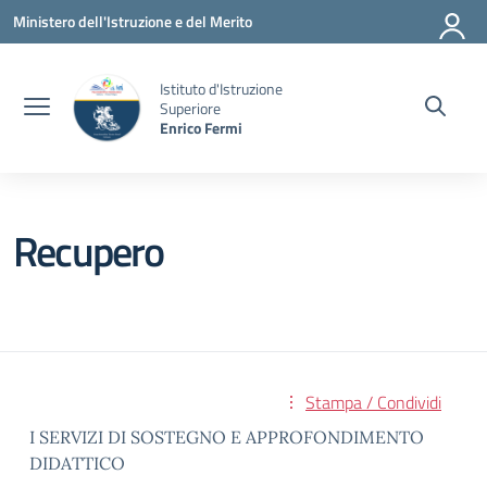
Vai ai contenuti
Vai al menu di navigazione
Vai al footer
Ministero dell'Istruzione e del Merito
Istituto d'Istruzione
Superiore
Enrico Fermi
Recupero
Stampa / Condividi
I SERVIZI DI SOSTEGNO E APPROFONDIMENTO
DIDATTICO