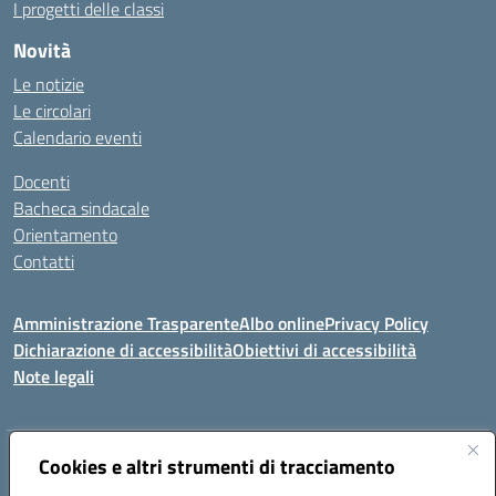
I progetti delle classi
Novità
Le notizie
Le circolari
Calendario eventi
Docenti
Bacheca sindacale
Orientamento
Contatti
Amministrazione Trasparente
Albo online
Privacy Policy
Dichiarazione di accessibilità
Obiettivi di accessibilità
Note legali
Indirizzo:
Cookies e altri strumenti di tracciamento
Viale P. Togliatti snc 67039 Sulmona (AQ)
Centralino:
086451771
Email:
aqis01900g@istruzione.it