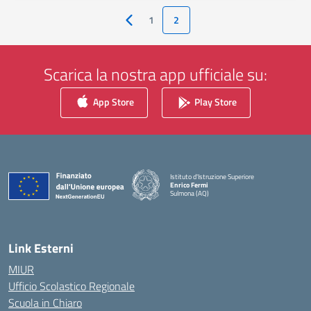
1
2
Pagina precedente
Scarica la nostra app ufficiale su:
App Store
Play Store
Istituto d'Istruzione Superiore
Enrico Fermi
Sulmona (AQ)
— Visita la pagina iniziale della scuola
Link Esterni
MIUR
Ufficio Scolastico Regionale
Scuola in Chiaro