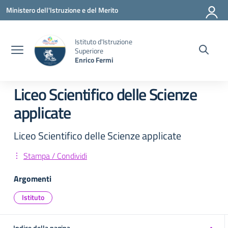
Vai ai contenuti
Vai al menu di navigazione
Vai al footer
Ministero dell'Istruzione e del Merito
Istituto d'Istruzione
Superiore
Enrico Fermi
Liceo Scientifico delle Scienze
applicate
Liceo Scientifico delle Scienze applicate
Stampa / Condividi
Argomenti
Istituto
Indice della pagina