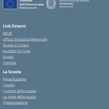
Istituto d'Istruzione Superiore
Enrico Fermi
Sulmona (AQ)
— Visita la pagina iniziale della scuola
Link Esterni
MIUR
Ufficio Scolastico Regionale
Scuola in Chiaro
Iscrizioni On Line
Invalsi
Comune
La Scuola
Presentazione
I luoghi
I numeri della scuola
Le carte della scuola
Organizzazione