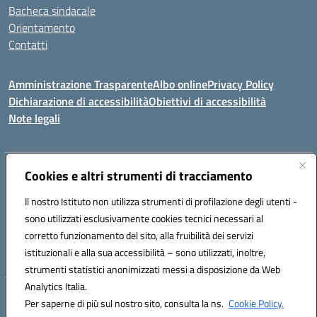
Bacheca sindacale
Orientamento
Contatti
Amministrazione Trasparente
Albo online
Privacy Policy
Dichiarazione di accessibilità
Obiettivi di accessibilità
Note legali
Indirizzo:
Cookies e altri strumenti di tracciamento
Viale P. Togliatti snc 67039 Sulmona (AQ)
Centralino:
086451771
Email:
aqis01900g@istruzione.it
Il nostro Istituto non utilizza strumenti di profilazione degli utenti -
Posta elettronica certificata (PEC):
aqis01900g@pec.istruzione.it
sono utilizzati esclusivamente cookies tecnici necessari al
Codice fiscale: 92025400661
corretto funzionamento del sito, alla fruibilità dei servizi
Codice meccanografico:
AQIS01900G
istituzionali e alla sua accessibilità – sono utilizzati, inoltre,
strumenti statistici anonimizzati messi a disposizione da Web
Analytics Italia.
Hosting & Powered by 3D Solution S.r.l.
Per saperne di più sul nostro sito, consulta la ns.
Cookie Policy.
Concept & Design by Designers Italia