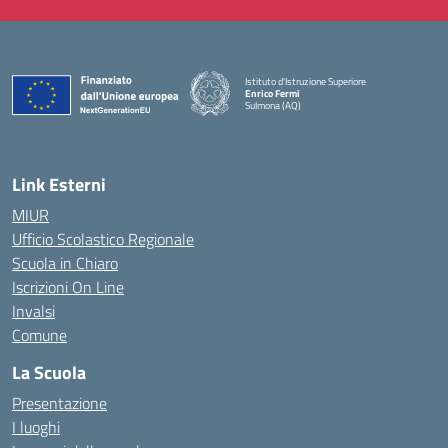
Istituto d'Istruzione Superiore
Enrico Fermi
Sulmona (AQ)
— Visita la pagina iniziale della scuola
Link Esterni
MIUR
Ufficio Scolastico Regionale
Scuola in Chiaro
Iscrizioni On Line
Invalsi
Comune
La Scuola
Presentazione
I luoghi