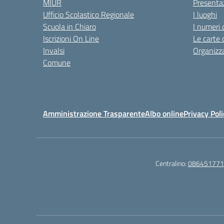
MIUR
Presenta
Ufficio Scolastico Regionale
I luoghi
Scuola in Chiaro
I numeri 
Iscrizioni On Line
Le carte 
Invalsi
Organizz
Comune
Amministrazione Trasparente
Albo online
Privacy Poli
Centralino:
086451771