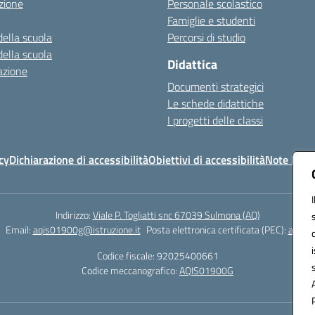
zione
Personale scolastico
Famiglie e studenti
della scuola
Percorsi di studio
della scuola
Didattica
azione
Documenti strategici
Le schede didattiche
I progetti delle classi
cy
Dichiarazione di accessibilità
Obiettivi di accessibilità
Note legal
Indirizzo:
Viale P. Togliatti snc 67039 Sulmona (AQ)
Email:
aqis01900g@istruzione.it
Posta elettronica certificata (PEC):
aqis01
Codice fiscale: 92025400661
Codice meccanografico:
AQIS01900G