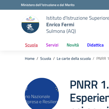
Vai ai contenuti
Vai al menu di navigazione
Vai al footer
Ministero dell'Istruzione e del Merito
Istituto d'Istruzione Superior
Enrico Fermi
Sulmona (AQ)
Scuola
Servizi
Novità
Didattica
Home
Scuola
Le carte della scuola
PNRR 1.
PNRR 1.
Esperien