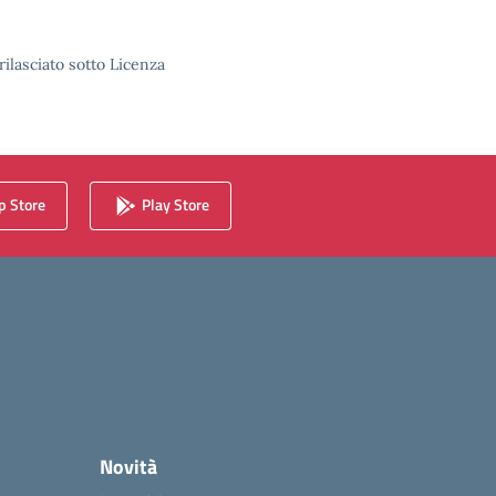
rilasciato sotto Licenza
 Store
Play Store
Novità