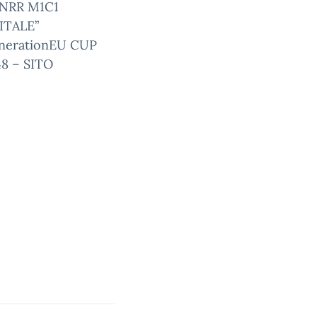
PNRR M1C1
ITALE”
nerationEU CUP
8 – SITO