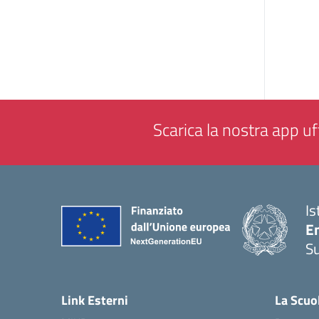
Scarica la nostra app uff
Is
E
S
— 
Link Esterni
La Scuo