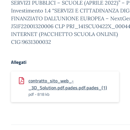
SERVIZI PUBBLICI – SCUOLE (APRILE 2022)” – 
Investimento 1.4 “SERVIZI E CITTADINANZA DIG
FINANZIATO DALL’UNIONE EUROPEA – NextGe
J51F22001320006 CLP PRJ_141SCU0422X_00044
INTERNET (PACCHETTO SCUOLA ONLINE)
CIG:9631300032
Allegati
contratto_sito_web_-
_3D_Solution.pdf.pades.pdf.pades_(1)
pdf - 818 kb