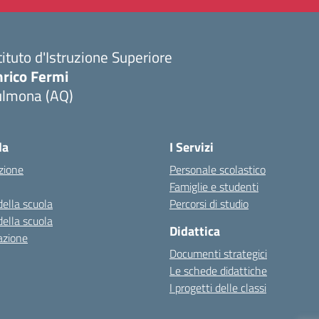
tituto d'Istruzione Superiore
nrico Fermi
ulmona (AQ)
Visita la pagina iniziale della scuola
la
I Servizi
zione
Personale scolastico
Famiglie e studenti
della scuola
Percorsi di studio
della scuola
Didattica
azione
Documenti strategici
Le schede didattiche
I progetti delle classi