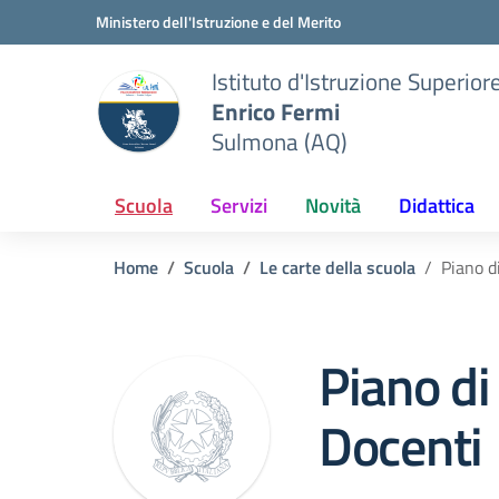
Vai ai contenuti
Vai al menu di navigazione
Vai al footer
Ministero dell'Istruzione e del Merito
Istituto d'Istruzione Superior
Enrico Fermi
Sulmona (AQ)
Scuola
Servizi
Novità
Didattica
Home
Scuola
Le carte della scuola
Piano d
Piano d
Docenti