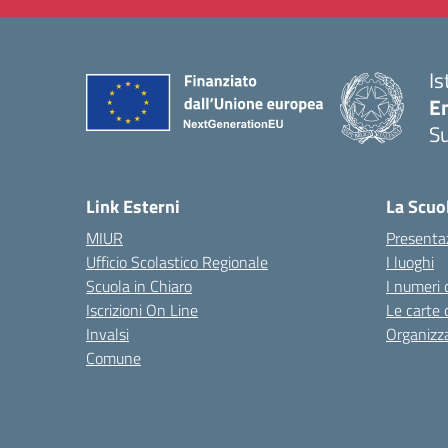
Is
E
S
— 
Link Esterni
La Scuo
MIUR
Presenta
Ufficio Scolastico Regionale
I luoghi
Scuola in Chiaro
I numeri 
Iscrizioni On Line
Le carte 
Invalsi
Organizz
Comune