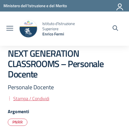
Vai ai contenuti
Vai al menu di navigazione
Vai al footer
Ministero dell'Istruzione e del Merito
Istituto d'Istruzione
Superiore
Enrico Fermi
NEXT GENERATION
CLASSROOMS – Personale
Docente
Personale Docente
Stampa / Condividi
Argomenti
PNRR