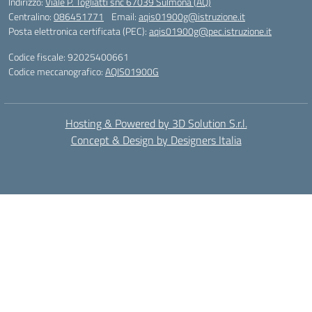
Indirizzo:
Viale P. Togliatti snc 67039 Sulmona (AQ)
Centralino:
086451771
Email:
aqis01900g@istruzione.it
Posta elettronica certificata (PEC):
aqis01900g@pec.istruzione.it
Codice fiscale: 92025400661
Codice meccanografico:
AQIS01900G
Hosting & Powered by 3D Solution S.r.l.
Concept & Design by Designers Italia