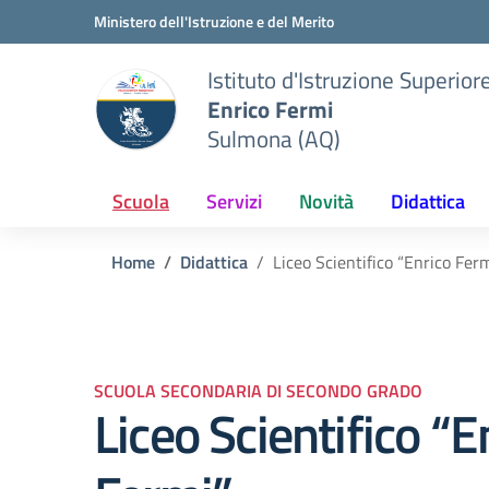
Vai ai contenuti
Vai al menu di navigazione
Vai al footer
Ministero dell'Istruzione e del Merito
Istituto d'Istruzione Superior
Enrico Fermi
Sulmona (AQ)
Scuola
Servizi
Novità
Didattica
Home
Didattica
Liceo Scientifico “Enrico Fer
SCUOLA SECONDARIA DI SECONDO GRADO
Liceo Scientifico “E