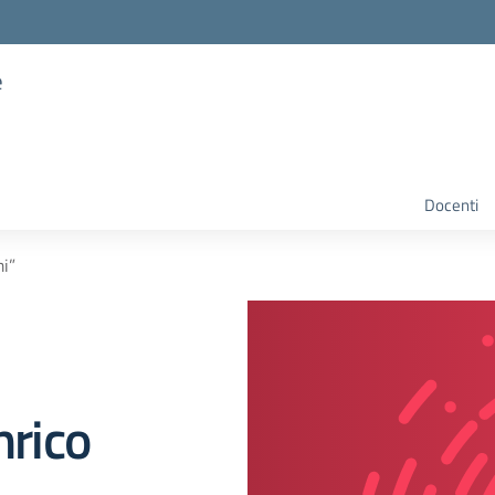
e
Docenti
mi”
nrico