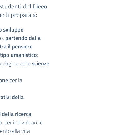
i studenti del
Liceo
 li prepara a:
lo sviluppo
ro,
partendo dalla
tra il pensiero
i tipo umanistico
;
indagine delle
scienze
ione
per la
ativi
della
della ricerca
o
, per individuare e
ento alla vita