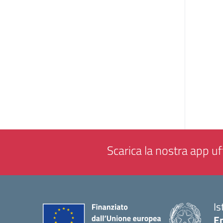
Scarica la nostra app uff
Is
E