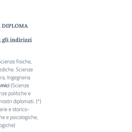
IL DIPLOMA
i gli indirizzi
cienze fisiche,
mediche. Scienze
ura, Ingegneria
omici
(Scienze
nze politiche e
nostri diplomati. (*)
arie e storico-
che e psicologiche,
logiche)