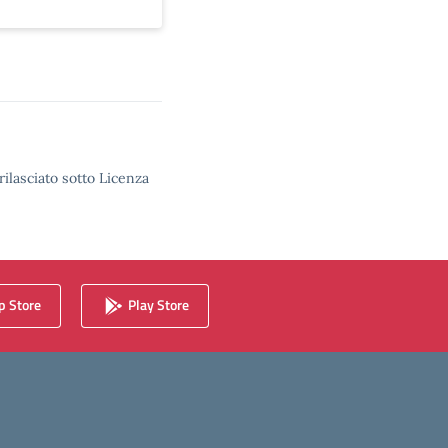
rilasciato sotto Licenza
 Store
Play Store