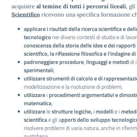
acquisire
al temine di tutti i percorsi liceali
, gl
Scientifico
ricevono una specifica formazione che
applicare i risultati
della ricerca scientifica e del
tecnologico
nei diversi contesti di studio e di lavo
conoscenza della storia delle idee e dei rapporti 
scientifico, la riflessione filosofica e l’indagine d
padroneggiare procedure
,
linguaggi e metodi
di 
sperimentali
;
utilizzare strumenti
di calcolo e di rappresentaz
modellizzazione e la risoluzione di problemi;
utilizzare
i
procedimenti
argomentativi e dimostr
matematica
;
utilizzare
le
strutture
logiche,
i
modelli
e i
metodi 
scientifica
e gli a
pporti dello sviluppo tecnologic
risolvere problemi di varia natura, anche in riferim
quotidiana.