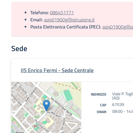
Telefono:
086451771
Email:
aqis01900g@istruzione.it
Posta Elettronica Certificata (PEC):
aqis01900g@pec
Sede
IIS Enrico Fermi - Sede Centrale
Viale P. To
INDIRIZZO
(AQ)
67039
CAP
08:00 - 14:
ORARI