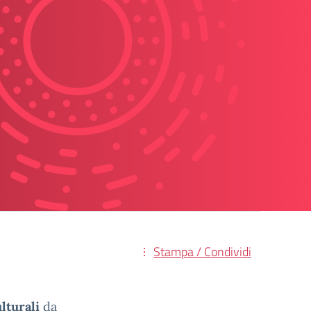
Stampa / Condividi
lturali
da