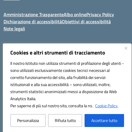
Amministrazione Trasparente
Albo online
Privacy Policy
Dichiarazione di accessibilità
Obiettivi di accessibilità
Note legali
Indirizzo:
Cookies e altri strumenti di tracciamento
Viale P. Togliatti snc 67039 Sulmona (AQ)
Centralino:
086451771
Email:
aqis01900g@istruzione.it
Il nostro Istituto non utilizza strumenti di profilazione degli utenti -
Posta elettronica certificata (PEC):
aqis01900g@pec.istruzione.it
sono utilizzati esclusivamente cookies tecnici necessari al
Codice fiscale: 92025400661
corretto funzionamento del sito, alla fruibilità dei servizi
Codice meccanografico:
AQIS01900G
istituzionali e alla sua accessibilità – sono utilizzati, inoltre,
strumenti statistici anonimizzati messi a disposizione da Web
Analytics Italia.
Hosting & Powered by 3D Solution S.r.l.
Per saperne di più sul nostro sito, consulta la ns.
Cookie Policy.
Concept & Design by Designers Italia
Personalizza
Rifiuta tutto
Accettare tutto