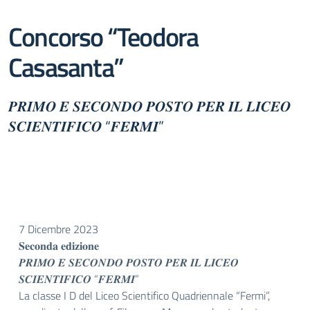
Concorso “Teodora
Casasanta”
𝑷𝑹𝑰𝑴𝑶 𝑬 𝑺𝑬𝑪𝑶𝑵𝑫𝑶 𝑷𝑶𝑺𝑻𝑶 𝑷𝑬𝑹 𝑰𝑳 𝑳𝑰𝑪𝑬𝑶
𝑺𝑪𝑰𝑬𝑵𝑻𝑰𝑭𝑰𝑪𝑶 “𝑭𝑬𝑹𝑴𝑰”
7 Dicembre 2023
𝐒𝐞𝐜𝐨𝐧𝐝𝐚 𝐞𝐝𝐢𝐳𝐢𝐨𝐧𝐞
𝑷𝑹𝑰𝑴𝑶 𝑬 𝑺𝑬𝑪𝑶𝑵𝑫𝑶 𝑷𝑶𝑺𝑻𝑶 𝑷𝑬𝑹 𝑰𝑳 𝑳𝑰𝑪𝑬𝑶
𝑺𝑪𝑰𝑬𝑵𝑻𝑰𝑭𝑰𝑪𝑶 “𝑭𝑬𝑹𝑴𝑰”
La classe I D del Liceo Scientifico Quadriennale “Fermi”,