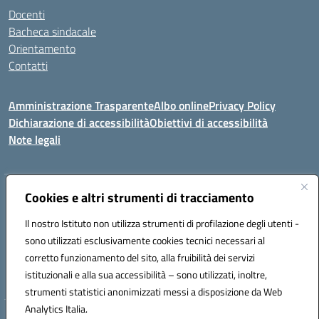
Docenti
Bacheca sindacale
Orientamento
Contatti
Amministrazione Trasparente
Albo online
Privacy Policy
Dichiarazione di accessibilità
Obiettivi di accessibilità
Note legali
Indirizzo:
Cookies e altri strumenti di tracciamento
Viale P. Togliatti snc 67039 Sulmona (AQ)
Centralino:
086451771
Email:
aqis01900g@istruzione.it
Il nostro Istituto non utilizza strumenti di profilazione degli utenti -
Posta elettronica certificata (PEC):
aqis01900g@pec.istruzione.it
sono utilizzati esclusivamente cookies tecnici necessari al
Codice fiscale: 92025400661
corretto funzionamento del sito, alla fruibilità dei servizi
Codice meccanografico:
AQIS01900G
istituzionali e alla sua accessibilità – sono utilizzati, inoltre,
strumenti statistici anonimizzati messi a disposizione da Web
Analytics Italia.