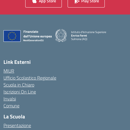
App Store
Play Store
Istituto d'Istruzione Superiore
Enrico Fermi
Sulmona (AQ)
— Visita la pagina iniziale della scuola
Link Esterni
MIUR
Ufficio Scolastico Regionale
Scuola in Chiaro
Iscrizioni On Line
Invalsi
Comune
La Scuola
Presentazione