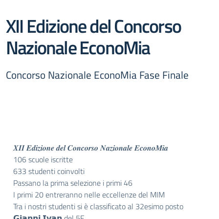
XII Edizione del Concorso
Nazionale EconoMia
Concorso Nazionale EconoMia Fase Finale
𝑿𝑰𝑰 𝑬𝒅𝒊𝒛𝒊𝒐𝒏𝒆 𝒅𝒆𝒍 𝑪𝒐𝒏𝒄𝒐𝒓𝒔𝒐 𝑵𝒂𝒛𝒊𝒐𝒏𝒂𝒍𝒆 𝑬𝒄𝒐𝒏𝒐𝑴𝒊𝒂
106 scuole iscritte
633 studenti coinvolti
Passano la prima selezione i primi 46
I primi 20 entreranno nelle eccellenze del MIM
Tra i nostri studenti si è classificato al 32esimo posto
𝗚𝗶𝗮𝗻𝗻𝗶 𝗜𝘃𝗮𝗻 del 5F