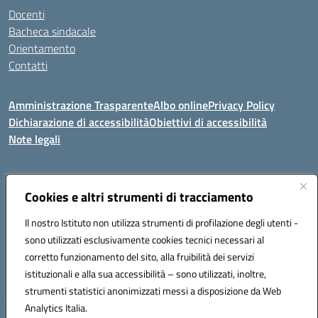
Docenti
Bacheca sindacale
Orientamento
Contatti
Amministrazione Trasparente
Albo online
Privacy Policy
Dichiarazione di accessibilità
Obiettivi di accessibilità
Note legali
Indirizzo:
Cookies e altri strumenti di tracciamento
Viale P. Togliatti snc 67039 Sulmona (AQ)
Centralino:
086451771
Email:
aqis01900g@istruzione.it
Il nostro Istituto non utilizza strumenti di profilazione degli utenti -
Posta elettronica certificata (PEC):
aqis01900g@pec.istruzione.it
sono utilizzati esclusivamente cookies tecnici necessari al
Codice fiscale: 92025400661
corretto funzionamento del sito, alla fruibilità dei servizi
Codice meccanografico:
AQIS01900G
istituzionali e alla sua accessibilità – sono utilizzati, inoltre,
strumenti statistici anonimizzati messi a disposizione da Web
Analytics Italia.