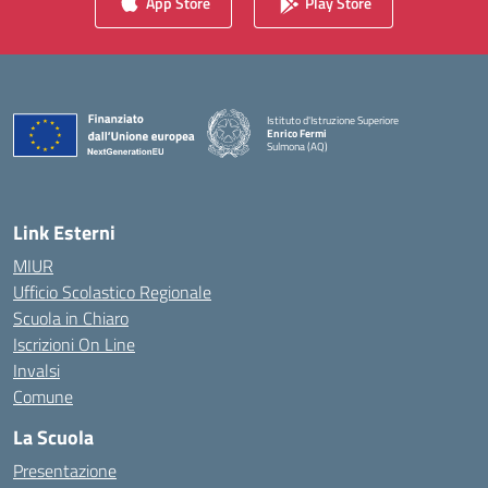
App Store
Play Store
Istituto d'Istruzione Superiore
Enrico Fermi
Sulmona (AQ)
— Visita la pagina iniziale della scuola
Link Esterni
MIUR
Ufficio Scolastico Regionale
Scuola in Chiaro
Iscrizioni On Line
Invalsi
Comune
La Scuola
Presentazione