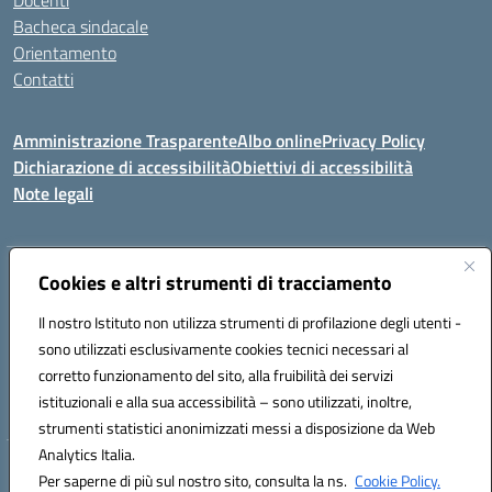
Docenti
Bacheca sindacale
Orientamento
Contatti
Amministrazione Trasparente
Albo online
Privacy Policy
Dichiarazione di accessibilità
Obiettivi di accessibilità
Note legali
Indirizzo:
Cookies e altri strumenti di tracciamento
Viale P. Togliatti snc 67039 Sulmona (AQ)
Centralino:
086451771
Email:
aqis01900g@istruzione.it
Il nostro Istituto non utilizza strumenti di profilazione degli utenti -
Posta elettronica certificata (PEC):
aqis01900g@pec.istruzione.it
sono utilizzati esclusivamente cookies tecnici necessari al
Codice fiscale: 92025400661
corretto funzionamento del sito, alla fruibilità dei servizi
Codice meccanografico:
AQIS01900G
istituzionali e alla sua accessibilità – sono utilizzati, inoltre,
strumenti statistici anonimizzati messi a disposizione da Web
Analytics Italia.
Hosting & Powered by 3D Solution S.r.l.
Per saperne di più sul nostro sito, consulta la ns.
Cookie Policy.