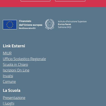
Istituto d'Istruzione Superiore
Enrico Fermi
Sulmona (AQ)
— Visita la pagina iniziale della scuola
Link Esterni
MIUR
Ufficio Scolastico Regionale
Scuola in Chiaro
Iscrizioni On Line
Invalsi
Comune
La Scuola
Presentazione
I luoghi