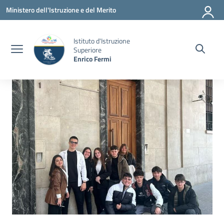
Vai ai contenuti
Vai al menu di navigazione
Vai al footer
Ministero dell'Istruzione e del Merito
Istituto d'Istruzione
Superiore
Enrico Fermi