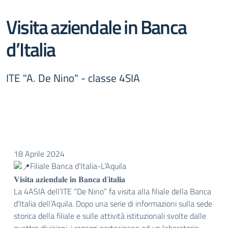
Visita aziendale in Banca
d’Italia
ITE "A. De Nino" - classe 4SIA
18 Aprile 2024
Filiale Banca d’Italia-L’Aquila
𝐕𝐢𝐬𝐢𝐭𝐚 𝐚𝐳𝐢𝐞𝐧𝐝𝐚𝐥𝐞 𝐢𝐧 𝐁𝐚𝐧𝐜𝐚 𝐝’𝐢𝐭𝐚𝐥𝐢𝐚
La 4ASIA dell’ITE “De Nino” fa visita alla filiale della Banca
d’Italia dell’Aquila. Dopo una serie di informazioni sulla sede
storica della filiale e sulle attività istituzionali svolte dalle