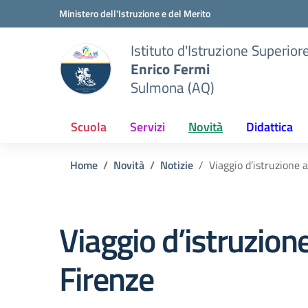
Vai ai contenuti
Vai al menu di navigazione
Vai al footer
Ministero dell'Istruzione e del Merito
Istituto d'Istruzione Superior
Enrico Fermi
Sulmona (AQ)
Scuola
Servizi
Novità
Didattica
Home
Novità
Notizie
Viaggio d’istruzione 
Viaggio d’istruzion
Firenze