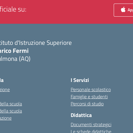
iciale su:
App
tituto d'Istruzione Superiore
nrico Fermi
ulmona (AQ)
Visita la pagina iniziale della scuola
la
I Servizi
zione
Personale scolastico
Famiglie e studenti
della scuola
Percorsi di studio
della scuola
Didattica
azione
Documenti strategici
Le schede didattiche