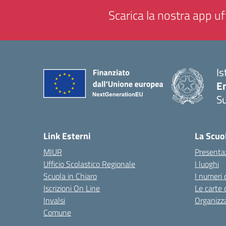
Scarica la nostra app uff
Is
E
S
— 
Link Esterni
La Scuo
MIUR
Presenta
Ufficio Scolastico Regionale
I luoghi
Scuola in Chiaro
I numeri 
Iscrizioni On Line
Le carte 
Invalsi
Organizz
Comune