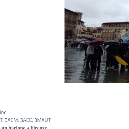
inci”
T, 3ACM, 3AEE, 3MAUT
 𝐮𝐧 𝐛𝐚𝐜𝐢𝐨𝐧𝐞 𝐚 𝐅𝐢𝐫𝐞𝐧𝐳𝐞…