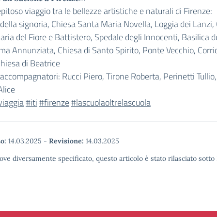
pitoso viaggio tra le bellezze artistiche e naturali di Firenze:
della signoria, Chiesa Santa Maria Novella, Loggia dei Lanzi,
ria del Fiore e Battistero, Spedale degli Innocenti, Basilica d
ma Annunziata, Chiesa di Santo Spirito, Ponte Vecchio, Corri
Chiesa di Beatrice
accompagnatori: Rucci Piero, Tirone Roberta, Perinetti Tullio,
Alice
viaggia
#iti
#firenze
#lascuolaoltrelascuola
o:
14.03.2025
-
Revisione:
14.03.2025
ove diversamente specificato, questo articolo è stato rilasciato sott