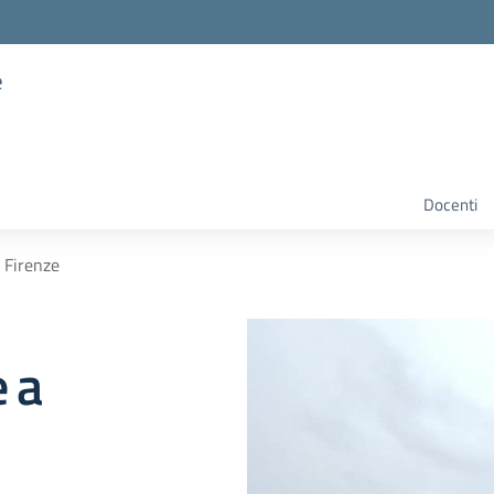
e
Docenti
a Firenze
e a