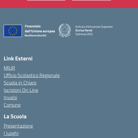
Istituto d'Istruzione Superiore
Enrico Fermi
Sulmona (AQ)
— Visita la pagina iniziale della scuola
Link Esterni
MIUR
Ufficio Scolastico Regionale
Scuola in Chiaro
Iscrizioni On Line
Invalsi
Comune
La Scuola
Presentazione
I luoghi