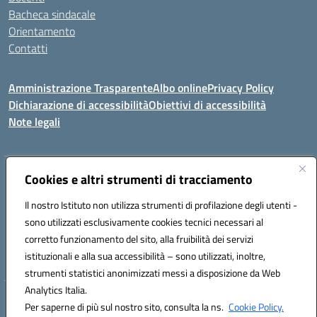
Bacheca sindacale
Orientamento
Contatti
Amministrazione Trasparente
Albo online
Privacy Policy
Dichiarazione di accessibilità
Obiettivi di accessibilità
Note legali
Indirizzo:
Cookies e altri strumenti di tracciamento
Viale P. Togliatti snc 67039 Sulmona (AQ)
Centralino:
086451771
Email:
aqis01900g@istruzione.it
Il nostro Istituto non utilizza strumenti di profilazione degli utenti -
Posta elettronica certificata (PEC):
aqis01900g@pec.istruzione.it
sono utilizzati esclusivamente cookies tecnici necessari al
Codice fiscale: 92025400661
corretto funzionamento del sito, alla fruibilità dei servizi
Codice meccanografico:
AQIS01900G
istituzionali e alla sua accessibilità – sono utilizzati, inoltre,
strumenti statistici anonimizzati messi a disposizione da Web
Analytics Italia.
Hosting & Powered by 3D Solution S.r.l.
Per saperne di più sul nostro sito, consulta la ns.
Cookie Policy.