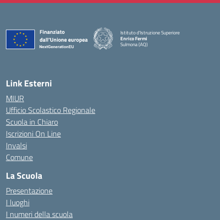
Istituto d'Istruzione Superiore
Enrico Fermi
Sulmona (AQ)
— Visita la pagina iniziale della scuola
Link Esterni
MIUR
Ufficio Scolastico Regionale
Scuola in Chiaro
Iscrizioni On Line
Invalsi
Comune
La Scuola
Presentazione
I luoghi
I numeri della scuola