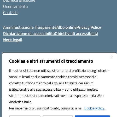
Bacheca sindacale
Orientamento
Contatti
Amministrazione Trasparente
Albo online
Privacy Policy
Dichiarazione di accessibilità
Obiettivi di accessibilità
Note legali
Indirizzo:
Cookies e altri strumenti di tracciamento
Viale P. Togliatti snc 67039 Sulmona (AQ)
Centralino:
086451771
Email:
aqis01900g@istruzione.it
Il nostro Istituto non utilizza strumenti di profilazione degli utenti -
Posta elettronica certificata (PEC):
aqis01900g@pec.istruzione.it
sono utilizzati esclusivamente cookies tecnici necessari al
Codice fiscale: 92025400661
corretto funzionamento del sito, alla fruibilità dei servizi
Codice meccanografico:
AQIS01900G
istituzionali e alla sua accessibilità – sono utilizzati, inoltre,
strumenti statistici anonimizzati messi a disposizione da Web
Analytics Italia.
Hosting & Powered by 3D Solution S.r.l.
Per saperne di più sul nostro sito, consulta la ns.
Cookie Policy.
Concept & Design by Designers Italia