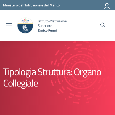
Vai ai contenuti
Vai al menu di navigazione
Vai al footer
Ministero dell'Istruzione e del Merito
Istituto d'Istruzione
Superiore
Enrico Fermi
Tipologia Struttura:
Organo
Collegiale