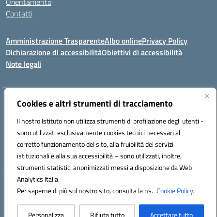
Orientamento
Contatti
Amministrazione Trasparente
Albo online
Privacy Policy
Dichiarazione di accessibilità
Obiettivi di accessibilità
Note legali
Indirizzo:
Cookies e altri strumenti di tracciamento
Viale P. Togliatti snc 67039 Sulmona (AQ)
Centralino:
086451771
Email:
aqis01900g@istruzione.it
Il nostro Istituto non utilizza strumenti di profilazione degli utenti -
Posta elettronica certificata (PEC):
aqis01900g@pec.istruzione.it
sono utilizzati esclusivamente cookies tecnici necessari al
Codice fiscale: 92025400661
corretto funzionamento del sito, alla fruibilità dei servizi
Codice meccanografico:
AQIS01900G
istituzionali e alla sua accessibilità – sono utilizzati, inoltre,
strumenti statistici anonimizzati messi a disposizione da Web
Analytics Italia.
Hosting & Powered by 3D Solution S.r.l.
Per saperne di più sul nostro sito, consulta la ns.
Cookie Policy.
Concept & Design by Designers Italia
Personalizza
Rifiuta tutto
Accettare tutto