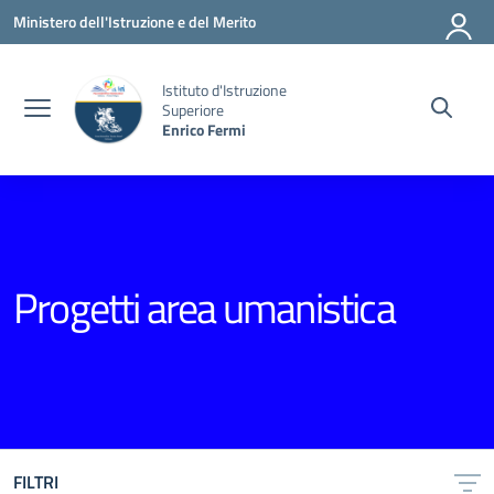
Vai ai contenuti
Vai al menu di navigazione
Vai al footer
Ministero dell'Istruzione e del Merito
Istituto d'Istruzione
Superiore
Enrico Fermi
Progetti area umanistica
FILTRI