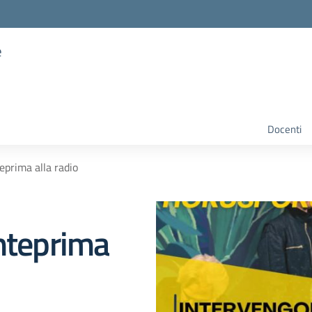
e
Docenti
eprima alla radio
anteprima