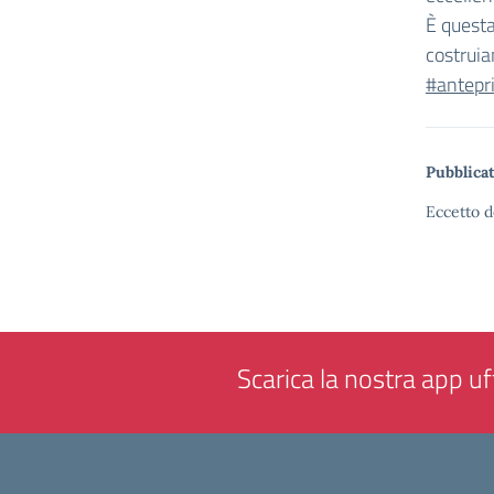
È questa
costruia
#antepr
Pubblicat
Eccetto d
Scarica la nostra app uff