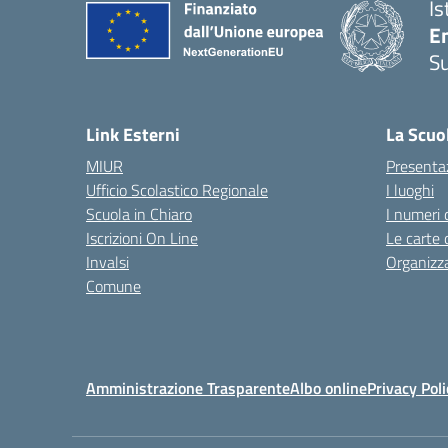
Is
E
S
— 
Link Esterni
La Scuo
MIUR
Presenta
Ufficio Scolastico Regionale
I luoghi
Scuola in Chiaro
I numeri 
Iscrizioni On Line
Le carte 
Invalsi
Organizz
Comune
Amministrazione Trasparente
Albo online
Privacy Poli