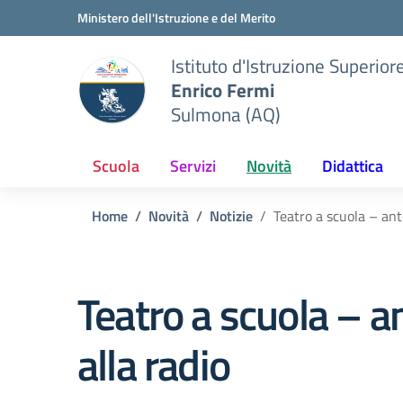
Vai ai contenuti
Vai al menu di navigazione
Vai al footer
Ministero dell'Istruzione e del Merito
Istituto d'Istruzione Superior
Enrico Fermi
Sulmona (AQ)
Scuola
Servizi
Novità
Didattica
Home
Novità
Notizie
Teatro a scuola – ant
Teatro a scuola – 
alla radio