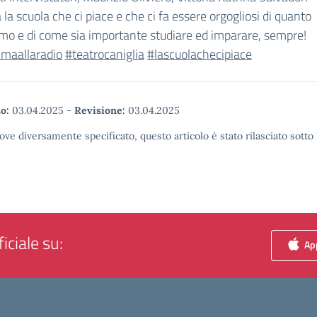
 la scuola che ci piace e che ci fa essere orgogliosi di quanto
mo e di come sia importante studiare ed imparare, sempre!
imaallaradio
#teatrocaniglia
#lascuolachecipiace
o:
03.04.2025
-
Revisione:
03.04.2025
ove diversamente specificato, questo articolo è stato rilasciato sott
iciale su:
App