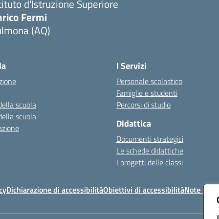
tituto d'Istruzione Superiore
nrico Fermi
ulmona (AQ)
Visita la pagina iniziale della scuola
la
I Servizi
zione
Personale scolastico
Famiglie e studenti
della scuola
Percorsi di studio
della scuola
Didattica
azione
Documenti strategici
Le schede didattiche
I progetti delle classi
cy
Dichiarazione di accessibilità
Obiettivi di accessibilità
Note legal