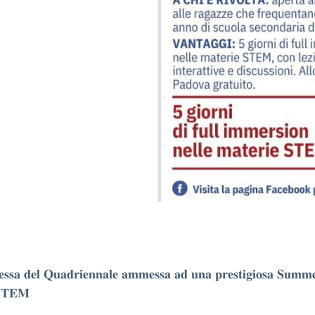
𝐞𝐬𝐬𝐚 𝐝𝐞𝐥 𝐐𝐮𝐚𝐝𝐫𝐢𝐞𝐧𝐧𝐚𝐥𝐞 𝐚𝐦𝐦𝐞𝐬𝐬𝐚 𝐚𝐝 𝐮𝐧𝐚 𝐩𝐫𝐞𝐬𝐭𝐢𝐠𝐢𝐨𝐬𝐚 𝐒𝐮𝐦𝐦
 𝐒𝐓𝐄𝐌