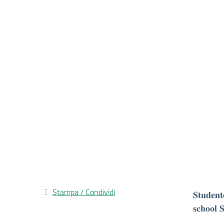
Stampa / Condividi
𝐒𝐭𝐮𝐝𝐞𝐧
𝐬𝐜𝐡𝐨𝐨𝐥