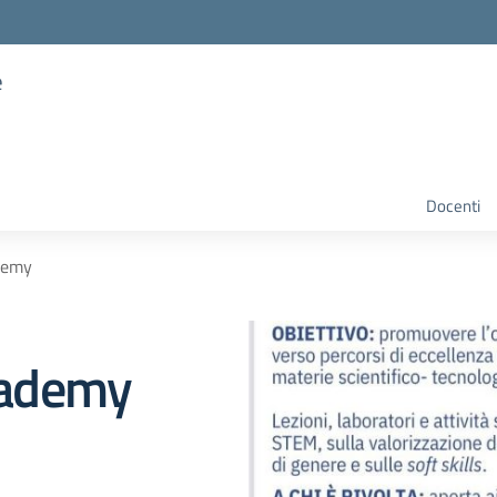
e
Docenti
demy
cademy