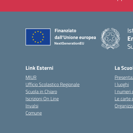
Is
E
S
— 
Link Esterni
La Scuo
MIUR
Presenta
Ufficio Scolastico Regionale
I luoghi
Scuola in Chiaro
I numeri 
Iscrizioni On Line
Le carte 
Invalsi
Organizz
Comune