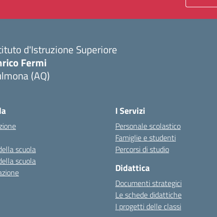
tituto d'Istruzione Superiore
nrico Fermi
ulmona (AQ)
Visita la pagina iniziale della scuola
la
I Servizi
zione
Personale scolastico
Famiglie e studenti
della scuola
Percorsi di studio
della scuola
Didattica
azione
Documenti strategici
Le schede didattiche
I progetti delle classi