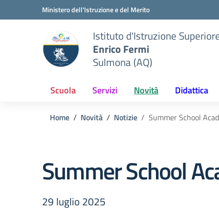
Vai ai contenuti
Vai al menu di navigazione
Vai al footer
Ministero dell'Istruzione e del Merito
Istituto d'Istruzione Superior
Enrico Fermi
Sulmona (AQ)
Scuola
Servizi
Novità
Didattica
Home
Novità
Notizie
Summer School Aca
Summer School A
29 luglio 2025