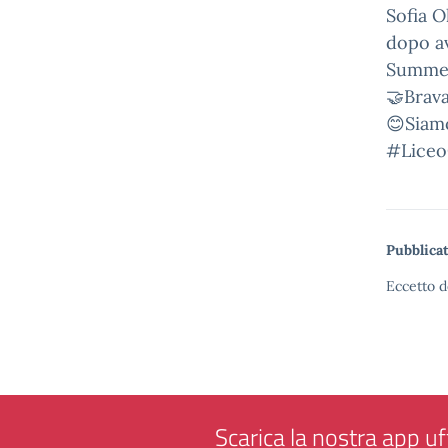
Sofia O
dopo av
Summer
🤝Brava
😊Siamo
#Liceo
Pubblicat
Eccetto d
Scarica la nostra app uff