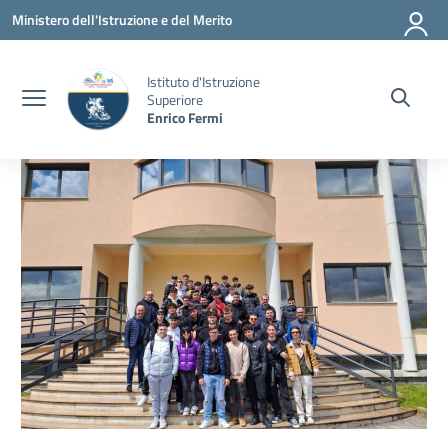
Vai ai contenuti
Vai al menu di navigazione
Vai al footer
Ministero dell'Istruzione e del Merito
Istituto d'Istruzione
Superiore
Enrico Fermi