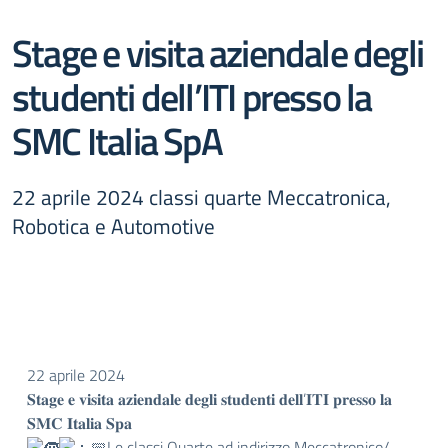
Stage e visita aziendale degli
studenti dell’ITI presso la
SMC Italia SpA
22 aprile 2024 classi quarte Meccatronica,
Robotica e Automotive
22 aprile 2024
𝐒𝐭𝐚𝐠𝐞 𝐞 𝐯𝐢𝐬𝐢𝐭𝐚 𝐚𝐳𝐢𝐞𝐧𝐝𝐚𝐥𝐞 𝐝𝐞𝐠𝐥𝐢 𝐬𝐭𝐮𝐝𝐞𝐧𝐭𝐢 𝐝𝐞𝐥𝐥’𝐈𝐓𝐈 𝐩𝐫𝐞𝐬𝐬𝐨 𝐥𝐚
𝐒𝐌𝐂 𝐈𝐭𝐚𝐥𝐢𝐚 𝐒𝐩𝐚
Le classi Quarte ad indirizzo Meccatronico/