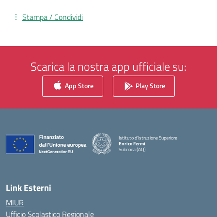
Stampa / Condividi
Scarica la nostra app ufficiale su:
App Store
Play Store
Istituto d'Istruzione Superiore
Enrico Fermi
Sulmona (AQ)
— Visita la pagina iniziale della scuola
Link Esterni
MIUR
Ufficio Scolastico Regionale