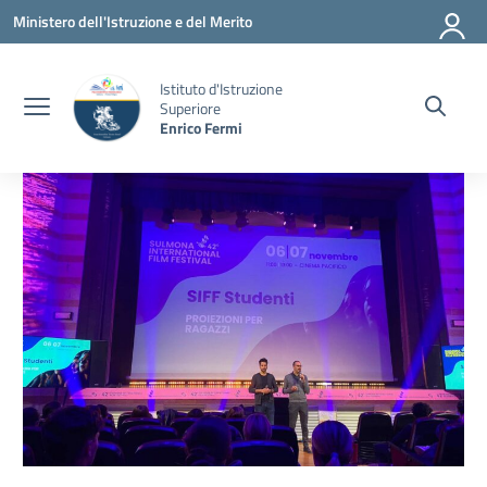
Vai ai contenuti
Vai al menu di navigazione
Vai al footer
Ministero dell'Istruzione e del Merito
Istituto d'Istruzione
Superiore
Enrico Fermi