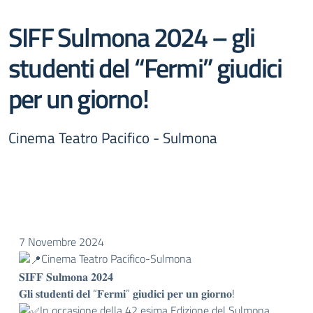
SIFF Sulmona 2024 – gli
studenti del “Fermi” giudici
per un giorno!
Cinema Teatro Pacifico - Sulmona
7 Novembre 2024
Cinema Teatro Pacifico-Sulmona
𝐒𝐈𝐅𝐅 𝐒𝐮𝐥𝐦𝐨𝐧𝐚 𝟐𝟎𝟐𝟒
𝐆𝐥𝐢 𝐬𝐭𝐮𝐝𝐞𝐧𝐭𝐢 𝐝𝐞𝐥 “𝐅𝐞𝐫𝐦𝐢” 𝐠𝐢𝐮𝐝𝐢𝐜𝐢 𝐩𝐞𝐫 𝐮𝐧 𝐠𝐢𝐨𝐫𝐧𝐨!
In occasione della 42 esima Edizione del Sulmona