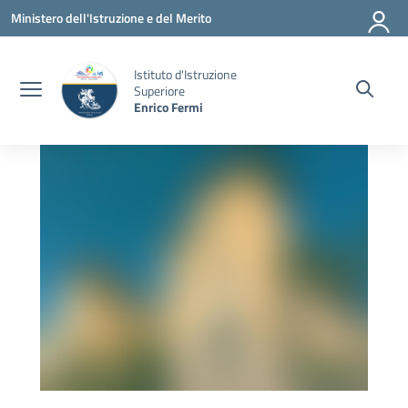
Vai ai contenuti
Vai al menu di navigazione
Vai al footer
Ministero dell'Istruzione e del Merito
Istituto d'Istruzione
Superiore
Enrico Fermi