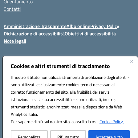
Orientamento
Contatti
Amministrazione Trasparente
Albo online
Privacy Policy
Dichiarazione di accessibilità
Obiettivi di accessibilità
Note legali
Indirizzo:
Cookies e altri strumenti di tracciamento
Viale P. Togliatti snc 67039 Sulmona (AQ)
Centralino:
086451771
Email:
aqis01900g@istruzione.it
Il nostro Istituto non utilizza strumenti di profilazione degli utenti -
Posta elettronica certificata (PEC):
aqis01900g@pec.istruzione.it
sono utilizzati esclusivamente cookies tecnici necessari al
Codice fiscale: 92025400661
corretto funzionamento del sito, alla fruibilità dei servizi
Codice meccanografico:
AQIS01900G
istituzionali e alla sua accessibilità – sono utilizzati, inoltre,
strumenti statistici anonimizzati messi a disposizione da Web
Analytics Italia.
Hosting & Powered by 3D Solution S.r.l.
Per saperne di più sul nostro sito, consulta la ns.
Cookie Policy.
Concept & Design by Designers Italia
Personalizza
Rifiuta tutto
Accettare tutto