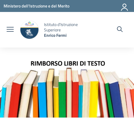
Vai ai contenuti
Vai al menu di navigazione
Vai al footer
Ministero dell'Istruzione e del Merito
Istituto d'Istruzione
Superiore
Enrico Fermi