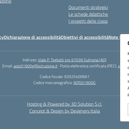
azione
Documenti strategici
Le schede didattiche
I progetti delle classi
cy
Dichiarazione di accessibilità
Obiettivi di accessibilità
Note legal
Indirizzo:
Viale P. Togliatti snc 67039 Sulmona (AQ)
Email:
aqis01900g@istruzione.it
Posta elettronica certificata (PEC):
aqis01
Codice fiscale: 92025400661
Codice meccanografico:
AQIS01900G
Hosting & Powered by 3D Solution S.r.l.
Concept & Design by Designers Italia