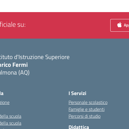
iciale su:
App
tituto d'Istruzione Superiore
nrico Fermi
ulmona (AQ)
Visita la pagina iniziale della scuola
la
I Servizi
zione
Personale scolastico
Famiglie e studenti
della scuola
Percorsi di studio
della scuola
Didattica