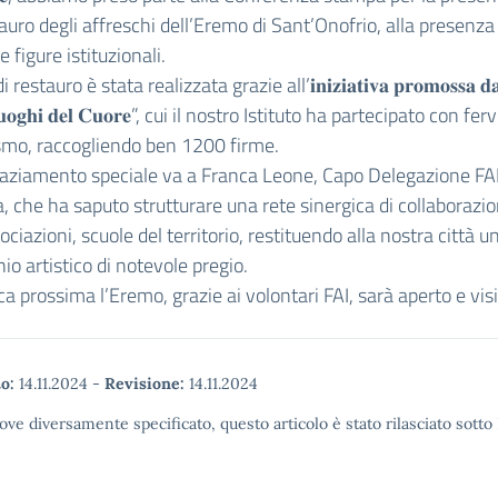
auro degli affreschi dell’Eremo di Sant’Onofrio, alla presenza 
e figure istituzionali.
restauro è stata realizzata grazie all’𝐢𝐧𝐢𝐳𝐢𝐚𝐭𝐢𝐯𝐚 𝐩𝐫𝐨𝐦𝐨𝐬𝐬𝐚 𝐝
“𝐋𝐮𝐨𝐠𝐡𝐢 𝐝𝐞𝐥 𝐂𝐮𝐨𝐫𝐞”, cui il nostro Istituto ha partecipato con fe
smo, raccogliendo ben 1200 firme.
raziamento speciale va a Franca Leone, Capo Delegazione FA
 che ha saputo strutturare una rete sinergica di collaborazio
ociazioni, scuole del territorio, restituendo alla nostra città u
io artistico di notevole pregio.
 prossima l’Eremo, grazie ai volontari FAI, sarà aperto e visi
o:
14.11.2024
-
Revisione:
14.11.2024
ove diversamente specificato, questo articolo è stato rilasciato sott