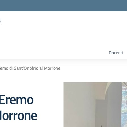
e
Docenti
remo di Sant’Onofrio al Morrone
 Eremo
Morrone