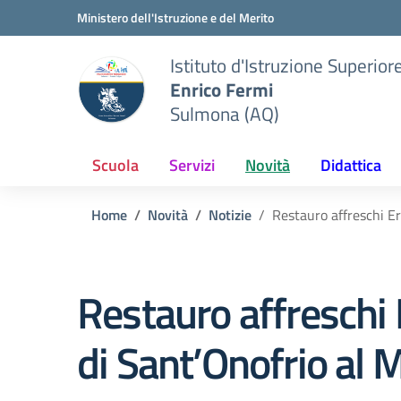
Vai ai contenuti
Vai al menu di navigazione
Vai al footer
Ministero dell'Istruzione e del Merito
Istituto d'Istruzione Superior
Enrico Fermi
Sulmona (AQ)
Scuola
Servizi
Novità
Didattica
Home
Novità
Notizie
Restauro affreschi E
Restauro affreschi
di Sant’Onofrio al 