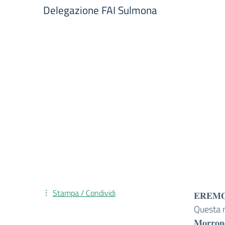
Delegazione FAI Sulmona
Stampa / Condividi
𝐄𝐑𝐄𝐌𝐎 
Questa matti
𝐌𝐨𝐫𝐫