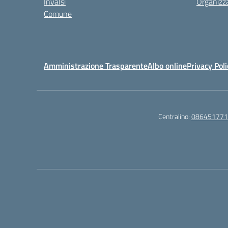
Invalsi
Organizz
Comune
Amministrazione Trasparente
Albo online
Privacy Poli
Centralino:
086451771