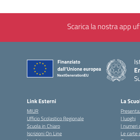
Scarica la nostra app uff
Is
E
S
— 
Link Esterni
La Scuo
MIUR
Presenta
Ufficio Scolastico Regionale
I luoghi
Scuola in Chiaro
I numeri 
Iscrizioni On Line
Le carte 