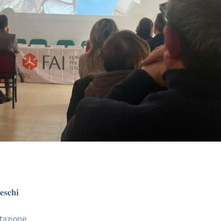
𝐬𝐜𝐡𝐢
ntazione