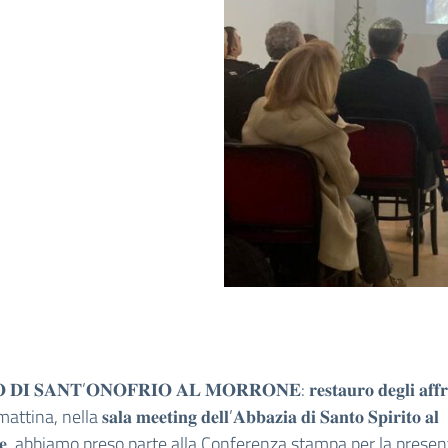
𝐈 𝐒𝐀𝐍𝐓’𝐎𝐍𝐎𝐅𝐑𝐈𝐎 𝐀𝐋 𝐌𝐎𝐑𝐑𝐎𝐍𝐄: 𝐫𝐞𝐬𝐭𝐚𝐮𝐫𝐨 𝐝𝐞𝐠𝐥𝐢 𝐚𝐟𝐟𝐫𝐞
na, nella 𝐬𝐚𝐥𝐚 𝐦𝐞𝐞𝐭𝐢𝐧𝐠 𝐝𝐞𝐥𝐥’𝐀𝐛𝐛𝐚𝐳𝐢𝐚 𝐝𝐢 𝐒𝐚𝐧𝐭𝐨 𝐒𝐩𝐢𝐫𝐢𝐭𝐨 𝐚𝐥
𝐨𝐧𝐞, abbiamo preso parte alla Conferenza stampa per la prese