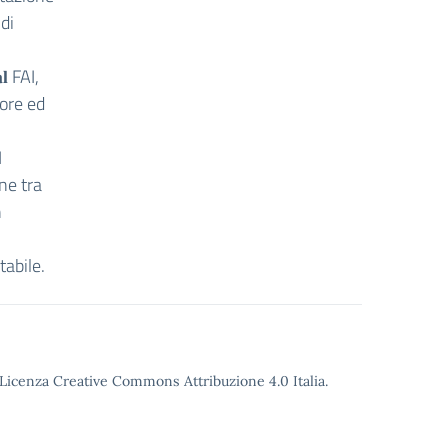
di
𝐥 FAI,
rvore ed
I
ne tra
n
tabile.
o Licenza Creative Commons Attribuzione 4.0 Italia.