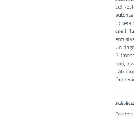
del Rest
autorità 
L’opera di 
𝐜𝐨𝐧 𝐢 
entusia
Un ring
Sulmona,
enti, ass
patrimon
Domenica
Pubblicat
Eccetto d