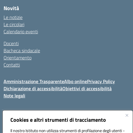
Novità
Le notizie
Le circolari
Calendario eventi
Docenti
Bacheca sindacale
Orientamento
Contatti
Amministrazione Trasparente
Albo online
Privacy Policy
Dichiarazione di accessibilità
Obiettivi di accessibilità
Note legali
Indirizzo:
Viale P. Togliatti snc 67039 Sulmona (AQ)
Cookies e altri strumenti di tracciamento
Centralino:
086451771
Email:
aqis01900g@istruzione.it
Il nostro Istituto non utilizza strumenti di profilazione degli utenti -
Posta elettronica certificata (PEC):
aqis01900g@pec.istruzione.it