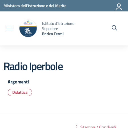
Vai ai contenuti
Vai al menu di navigazione
Vai al footer
Ministero dell'Istruzione e del Merito
Istituto d'Istruzione
Superiore
Enrico Fermi
Radio Iperbole
Argomenti
Didattica
Stampa / Condividi