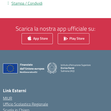
Stampa / Condividi
Scarica la nostra app ufficiale su:
App Store
Play Store
Istituto d'Istruzione Superiore
Enrico Fermi
Sulmona (AQ)
— Visita la pagina iniziale della scuola
Link Esterni
MIUR
Ufficio Scolastico Regionale
Scuola in Chiaro