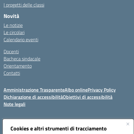
I progetti delle classi
Novità
Le notizie
Le circolari
Calendario eventi
Docenti
Bacheca sindacale
Orientamento
Contatti
Amministrazione Trasparente
Albo online
Privacy Policy
Dichiarazione di accessibilità
Obiettivi di accessibilità
Note legali
Indirizzo:
Cookies e altri strumenti di tracciamento
Viale P. Togliatti snc 67039 Sulmona (AQ)
Centralino:
086451771
Email:
aqis01900g@istruzione.it