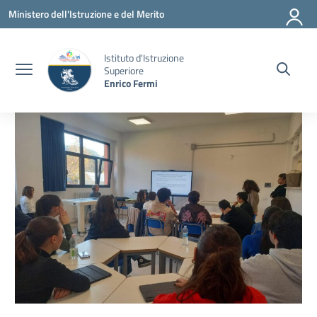
Vai ai contenuti
Vai al menu di navigazione
Vai al footer
Ministero dell'Istruzione e del Merito
Istituto d'Istruzione
Superiore
Enrico Fermi