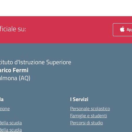
iciale su:
App
tituto d'Istruzione Superiore
nrico Fermi
ulmona (AQ)
Visita la pagina iniziale della scuola
la
I Servizi
zione
Personale scolastico
Famiglie e studenti
della scuola
Percorsi di studio
della scuola