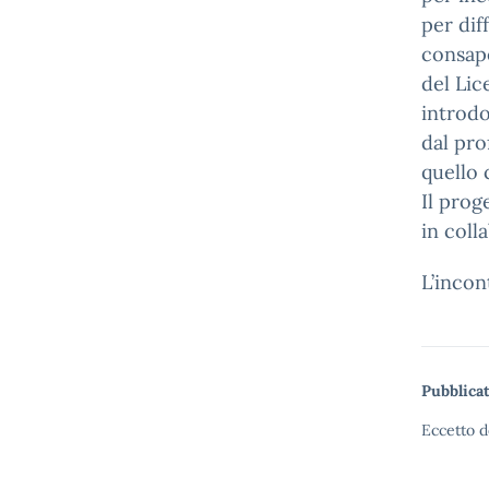
per dif
consape
del Lic
introdo
dal pro
quello 
Il prog
in coll
L’incon
Pubblicat
Eccetto d