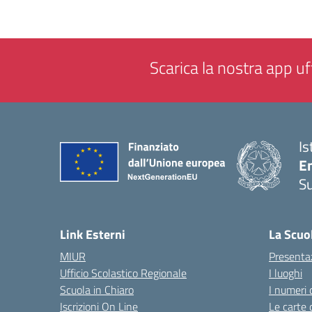
Scarica la nostra app uff
Is
E
S
— 
Link Esterni
La Scuo
MIUR
Presenta
Ufficio Scolastico Regionale
I luoghi
Scuola in Chiaro
I numeri 
Iscrizioni On Line
Le carte 