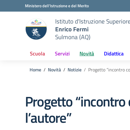
Vai ai contenuti
Vai al menu di navigazione
Vai al footer
Ministero dell'Istruzione e del Merito
Istituto d'Istruzione Superior
Enrico Fermi
Sulmona (AQ)
Scuola
Servizi
Novità
Didattica
Home
Novità
Notizie
Progetto “incontro co
Progetto “incontro
l’autore”