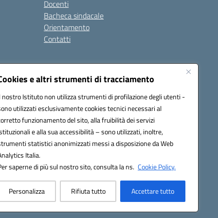
Docenti
Bacheca sindacale
Orientamento
Contatti
i
Cookies e altri strumenti di tracciamento
Il nostro Istituto non utilizza strumenti di profilazione degli utenti -
sono utilizzati esclusivamente cookies tecnici necessari al
900g@pec.istruzione.it
corretto funzionamento del sito, alla fruibilità dei servizi
istituzionali e alla sua accessibilità – sono utilizzati, inoltre,
strumenti statistici anonimizzati messi a disposizione da Web
Analytics Italia.
Per saperne di più sul nostro sito, consulta la ns.
Cookie Policy.
Personalizza
Rifiuta tutto
Accettare tutto