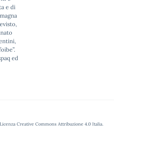
a e di
a magna
evisto,
inato
entini,
oibe”.
spaq ed
o Licenza Creative Commons Attribuzione 4.0 Italia.