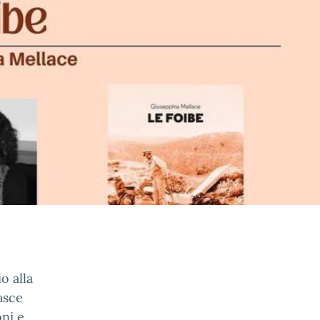
o alla
asce
oni e