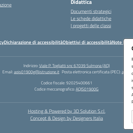
Didattica
azione
Documenti strategici
Le schede didattiche
I progetti delle classi
cy
Dichiarazione di accessibilità
Obiettivi di accessibilità
Note legal
Indirizzo:
Viale P. Togliatti snc 67039 Sulmona (AQ)
Email:
aqis01900g@istruzione.it
Posta elettronica certificata (PEC):
aqis01
Codice fiscale: 92025400661
Codice meccanografico:
AQIS01900G
Hosting & Powered by 3D Solution S.r.l.
Concept & Design by Designers Italia