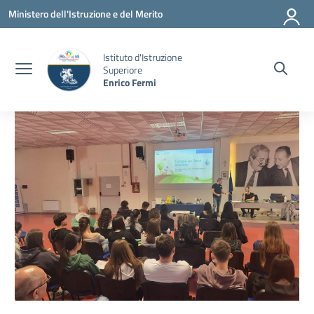
Vai ai contenuti
Vai al menu di navigazione
Vai al footer
Ministero dell'Istruzione e del Merito
Istituto d'Istruzione
Superiore
Enrico Fermi