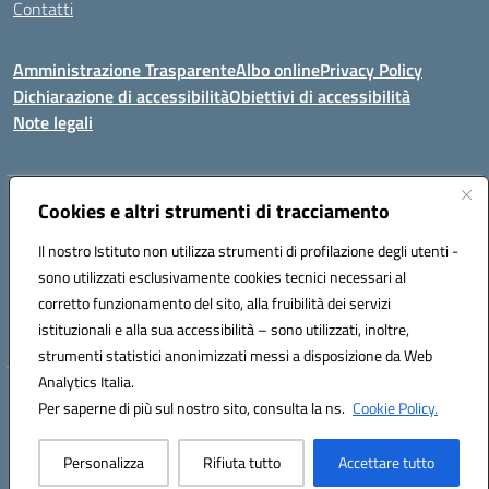
Contatti
Amministrazione Trasparente
Albo online
Privacy Policy
Dichiarazione di accessibilità
Obiettivi di accessibilità
Note legali
Indirizzo:
Cookies e altri strumenti di tracciamento
Viale P. Togliatti snc 67039 Sulmona (AQ)
Centralino:
086451771
Email:
aqis01900g@istruzione.it
Il nostro Istituto non utilizza strumenti di profilazione degli utenti -
Posta elettronica certificata (PEC):
aqis01900g@pec.istruzione.it
sono utilizzati esclusivamente cookies tecnici necessari al
Codice fiscale: 92025400661
corretto funzionamento del sito, alla fruibilità dei servizi
Codice meccanografico:
AQIS01900G
istituzionali e alla sua accessibilità – sono utilizzati, inoltre,
strumenti statistici anonimizzati messi a disposizione da Web
Analytics Italia.
Hosting & Powered by 3D Solution S.r.l.
Per saperne di più sul nostro sito, consulta la ns.
Cookie Policy.
Concept & Design by Designers Italia
Personalizza
Rifiuta tutto
Accettare tutto