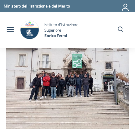
Vai ai contenuti
Vai al menu di navigazione
Vai al footer
Ministero dell'Istruzione e del Merito
Istituto d'Istruzione
Superiore
Enrico Fermi