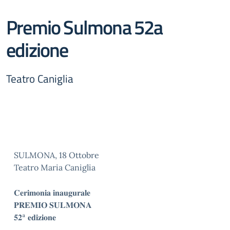
Premio Sulmona 52a
edizione
Teatro Caniglia
SULMONA, 18 Ottobre
Teatro Maria Caniglia
𝐂𝐞𝐫𝐢𝐦𝐨𝐧𝐢𝐚 𝐢𝐧𝐚𝐮𝐠𝐮𝐫𝐚𝐥𝐞
𝐏𝐑𝐄𝐌𝐈𝐎 𝐒𝐔𝐋𝐌𝐎𝐍𝐀
𝟓𝟐ª 𝐞𝐝𝐢𝐳𝐢𝐨𝐧𝐞