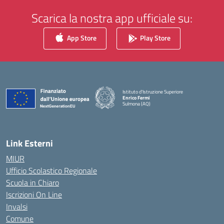
Scarica la nostra app ufficiale su:
App Store
Play Store
Istituto d'Istruzione Superiore
Enrico Fermi
Sulmona (AQ)
— Visita la pagina iniziale della scuola
Link Esterni
MIUR
Ufficio Scolastico Regionale
Scuola in Chiaro
Iscrizioni On Line
Invalsi
Comune