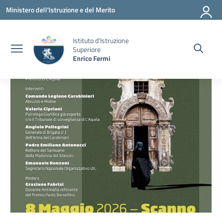
Vai ai contenuti
Vai al menu di navigazione
Vai al footer
Ministero dell'Istruzione e del Merito
Istituto d'Istruzione
Superiore
Enrico Fermi