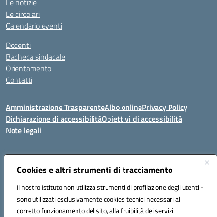
Le notizie
Le circolari
Calendario eventi
Docenti
Bacheca sindacale
Orientamento
Contatti
Amministrazione Trasparente
Albo online
Privacy Policy
Dichiarazione di accessibilità
Obiettivi di accessibilità
Note legali
Indirizzo:
Cookies e altri strumenti di tracciamento
Viale P. Togliatti snc 67039 Sulmona (AQ)
Centralino:
086451771
Email:
aqis01900g@istruzione.it
Il nostro Istituto non utilizza strumenti di profilazione degli utenti -
Posta elettronica certificata (PEC):
aqis01900g@pec.istruzione.it
sono utilizzati esclusivamente cookies tecnici necessari al
Codice fiscale: 92025400661
corretto funzionamento del sito, alla fruibilità dei servizi
Codice meccanografico:
AQIS01900G