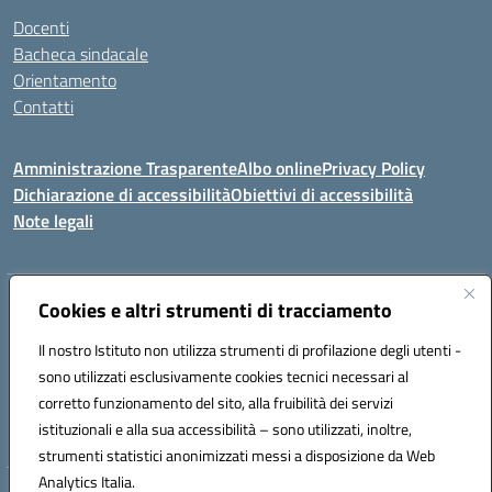
Docenti
Bacheca sindacale
Orientamento
Contatti
Amministrazione Trasparente
Albo online
Privacy Policy
Dichiarazione di accessibilità
Obiettivi di accessibilità
Note legali
Indirizzo:
Cookies e altri strumenti di tracciamento
Viale P. Togliatti snc 67039 Sulmona (AQ)
Centralino:
086451771
Email:
aqis01900g@istruzione.it
Il nostro Istituto non utilizza strumenti di profilazione degli utenti -
Posta elettronica certificata (PEC):
aqis01900g@pec.istruzione.it
sono utilizzati esclusivamente cookies tecnici necessari al
Codice fiscale: 92025400661
corretto funzionamento del sito, alla fruibilità dei servizi
Codice meccanografico:
AQIS01900G
istituzionali e alla sua accessibilità – sono utilizzati, inoltre,
strumenti statistici anonimizzati messi a disposizione da Web
Analytics Italia.