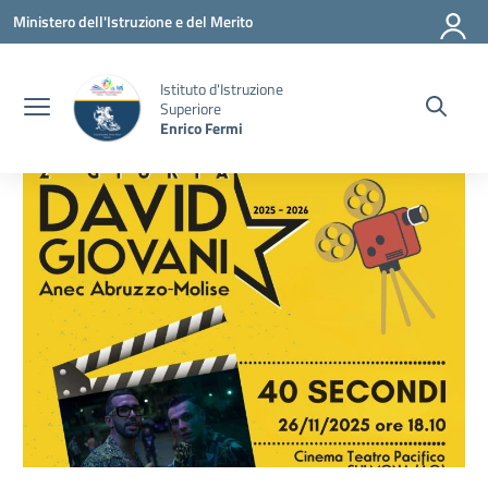
Vai ai contenuti
Vai al menu di navigazione
Vai al footer
Ministero dell'Istruzione e del Merito
Istituto d'Istruzione
Superiore
Enrico Fermi