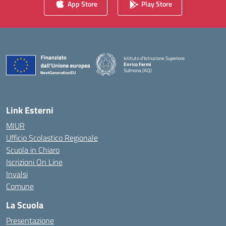
App Store
Play Store
Istituto d'Istruzione Superiore
Enrico Fermi
Sulmona (AQ)
— Visita la pagina iniziale della scuola
Link Esterni
MIUR
Ufficio Scolastico Regionale
Scuola in Chiaro
Iscrizioni On Line
Invalsi
Comune
La Scuola
Presentazione