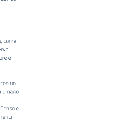
la, come
erve!
ore e
 con un
un umano
i Censo e
nefici