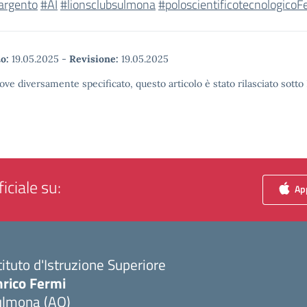
dargento
#AI
#lionsclubsulmona
#poloscientificotecnologicoF
o:
19.05.2025
-
Revisione:
19.05.2025
ove diversamente specificato, questo articolo è stato rilasciato sott
iciale su:
App
tituto d'Istruzione Superiore
nrico Fermi
ulmona (AQ)