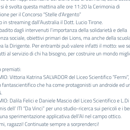
, si è svolta questa mattina alle ore 11:20 la Cerimonia di
one per il Concorso “Stelle d’Argento”
o in streaming dall’Australia il Dott. Lucio Tirone.
badito dagli intervenuti l’importanza della solidarietà e della
nza sociale, obiettivi primari dei Lions, ma anche della scuo
ea la Dirigente. Per entrambi può valere infatti il motto: we s
tti al servizio di chi ha bisogno, per costruire un mondo migli
 premiati:
O: Vittoria Katrina SALVADOR del Liceo Scientifico “Fermi”,
 fantascientifico che ha come protagonisti un androide ed 
5.
O: Dalila Felici e Daniele Mascio del Liceo Scientifico e L.D
is dell’ ITI “Da Vinci” per uno studio-ricerca sui pericoli e i be
e una sperimentazione applicativa dell’AI nel campo ottico.
mi, ragazzi! Continuate sempre a sorprenderci!