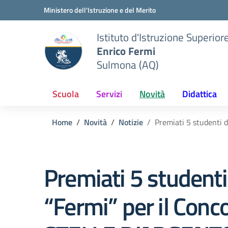
Vai ai contenuti
Vai al menu di navigazione
Vai al footer
Ministero dell'Istruzione e del Merito
Istituto d'Istruzione Superior
Enrico Fermi
Sulmona (AQ)
Scuola
Servizi
Novità
Didattica
Home
Novità
Notizie
Premiati 5 studenti 
Premiati 5 studenti
“Fermi” per il Conc