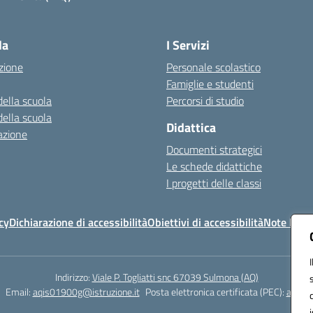
Visita la pagina iniziale della scuola
la
I Servizi
zione
Personale scolastico
Famiglie e studenti
della scuola
Percorsi di studio
della scuola
Didattica
azione
Documenti strategici
Le schede didattiche
I progetti delle classi
cy
Dichiarazione di accessibilità
Obiettivi di accessibilità
Note legal
Indirizzo:
Viale P. Togliatti snc 67039 Sulmona (AQ)
Email:
aqis01900g@istruzione.it
Posta elettronica certificata (PEC):
aqis01