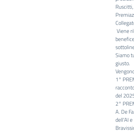
Ruscitti
Premiazi
Collegat
Viene ri
benefice
sottolin
Siamo tu
giusto.
Vengono
1° PREMI
racconto
del 202
2° PREMI
A. De Fan
dell’AI 
Bravissi