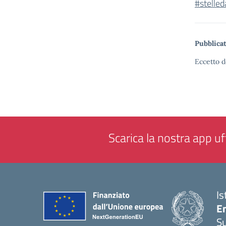
#stelle
Pubblicat
Eccetto d
Scarica la nostra app uff
Is
E
S