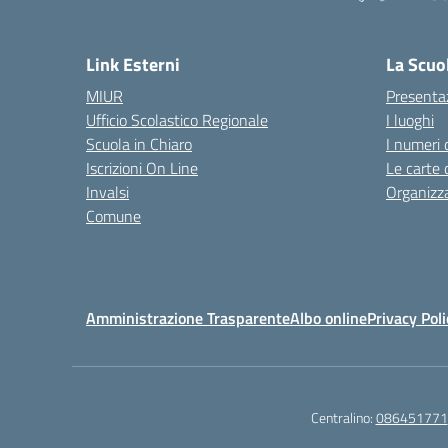
— 
Link Esterni
La Scuo
MIUR
Presenta
Ufficio Scolastico Regionale
I luoghi
Scuola in Chiaro
I numeri 
Iscrizioni On Line
Le carte 
Invalsi
Organizz
Comune
Amministrazione Trasparente
Albo online
Privacy Poli
Centralino:
086451771