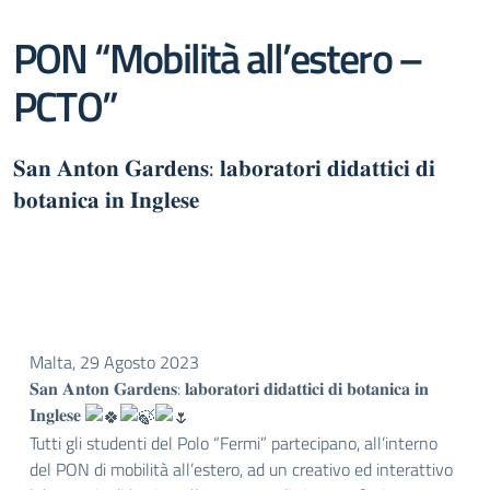
PON “Mobilità all’estero –
PCTO”
𝐒𝐚𝐧 𝐀𝐧𝐭𝐨𝐧 𝐆𝐚𝐫𝐝𝐞𝐧𝐬: 𝐥𝐚𝐛𝐨𝐫𝐚𝐭𝐨𝐫𝐢 𝐝𝐢𝐝𝐚𝐭𝐭𝐢𝐜𝐢 𝐝𝐢
𝐛𝐨𝐭𝐚𝐧𝐢𝐜𝐚 𝐢𝐧 𝐈𝐧𝐠𝐥𝐞𝐬𝐞
Malta, 29 Agosto 2023
𝐒𝐚𝐧 𝐀𝐧𝐭𝐨𝐧 𝐆𝐚𝐫𝐝𝐞𝐧𝐬: 𝐥𝐚𝐛𝐨𝐫𝐚𝐭𝐨𝐫𝐢 𝐝𝐢𝐝𝐚𝐭𝐭𝐢𝐜𝐢 𝐝𝐢 𝐛𝐨𝐭𝐚𝐧𝐢𝐜𝐚 𝐢𝐧
𝐈𝐧𝐠𝐥𝐞𝐬𝐞
Tutti gli studenti del Polo “Fermi” partecipano, all’interno
del PON di mobilità all’estero, ad un creativo ed interattivo