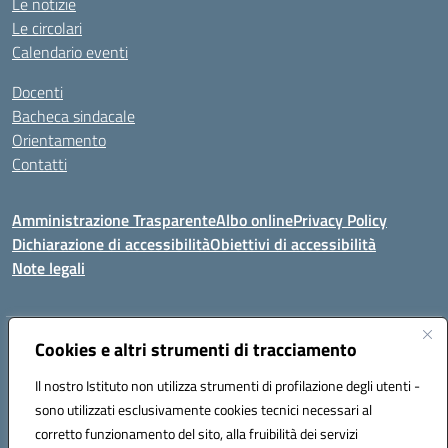
Le notizie
Le circolari
Calendario eventi
Docenti
Bacheca sindacale
Orientamento
Contatti
Amministrazione Trasparente
Albo online
Privacy Policy
Dichiarazione di accessibilità
Obiettivi di accessibilità
Note legali
Indirizzo:
Cookies e altri strumenti di tracciamento
Viale P. Togliatti snc 67039 Sulmona (AQ)
Centralino:
086451771
Email:
aqis01900g@istruzione.it
Il nostro Istituto non utilizza strumenti di profilazione degli utenti -
Posta elettronica certificata (PEC):
aqis01900g@pec.istruzione.it
sono utilizzati esclusivamente cookies tecnici necessari al
Codice fiscale: 92025400661
corretto funzionamento del sito, alla fruibilità dei servizi
Codice meccanografico:
AQIS01900G