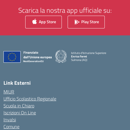
Scarica la nostra app ufficiale su:
App Store
Play Store
Istituto d'Istruzione Superiore
Enrico Fermi
Sulmona (AQ)
— Visita la pagina iniziale della scuola
Link Esterni
MIUR
Ufficio Scolastico Regionale
Scuola in Chiaro
Iscrizioni On Line
Invalsi
Comune