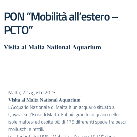
PON “Mobilità all’estero –
PCTO”
𝐕𝐢𝐬𝐢𝐭𝐚 𝐚𝐥 𝐌𝐚𝐥𝐭𝐚 𝐍𝐚𝐭𝐢𝐨𝐧𝐚𝐥 𝐀𝐪𝐮𝐚𝐫𝐢𝐮𝐦
Malta, 22 Agosto 2023
𝐕𝐢𝐬𝐢𝐭𝐚 𝐚𝐥 𝐌𝐚𝐥𝐭𝐚 𝐍𝐚𝐭𝐢𝐨𝐧𝐚𝐥 𝐀𝐪𝐮𝐚𝐫𝐢𝐮𝐦
L’Acquario Nazionale di Malta è un acquario situato a
Qawra, sull’Isola di Malta. È il più grande acquario delle
isole maltesi ed ospita più di 175 differenti specie fra pesci,
molluschi e rettili.
Gli studenti del PON “Mobilità all’estero-PCTO” degli