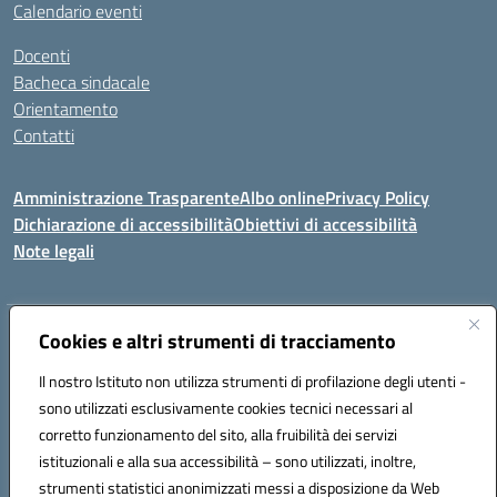
Calendario eventi
Docenti
Bacheca sindacale
Orientamento
Contatti
Amministrazione Trasparente
Albo online
Privacy Policy
Dichiarazione di accessibilità
Obiettivi di accessibilità
Note legali
Indirizzo:
Cookies e altri strumenti di tracciamento
Viale P. Togliatti snc 67039 Sulmona (AQ)
Centralino:
086451771
Email:
aqis01900g@istruzione.it
Il nostro Istituto non utilizza strumenti di profilazione degli utenti -
Posta elettronica certificata (PEC):
aqis01900g@pec.istruzione.it
sono utilizzati esclusivamente cookies tecnici necessari al
Codice fiscale: 92025400661
corretto funzionamento del sito, alla fruibilità dei servizi
Codice meccanografico:
AQIS01900G
istituzionali e alla sua accessibilità – sono utilizzati, inoltre,
strumenti statistici anonimizzati messi a disposizione da Web