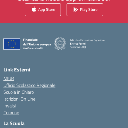
App Store
Play Store
Istituto d'Istruzione Superiore
Enrico Fermi
Sulmona (AQ)
— Visita la pagina iniziale della scuola
Link Esterni
MIUR
Ufficio Scolastico Regionale
Scuola in Chiaro
Iscrizioni On Line
Invalsi
Comune
La Scuola