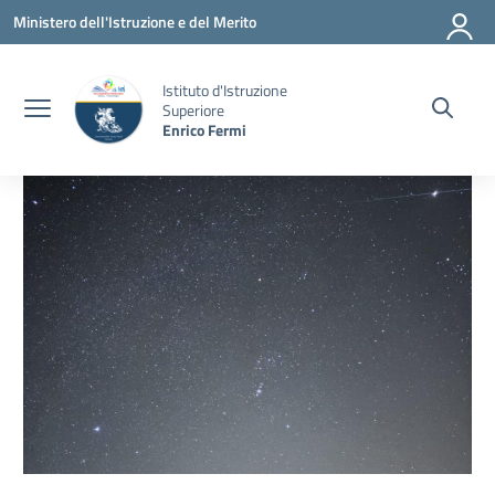
Vai ai contenuti
Vai al menu di navigazione
Vai al footer
Ministero dell'Istruzione e del Merito
Istituto d'Istruzione
Superiore
Enrico Fermi