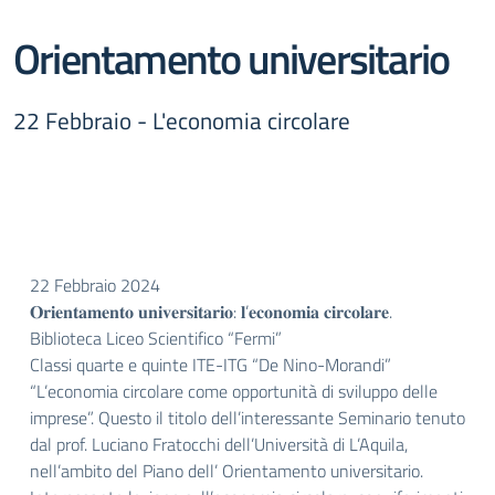
Orientamento universitario
22 Febbraio - L'economia circolare
22 Febbraio 2024
𝐎𝐫𝐢𝐞𝐧𝐭𝐚𝐦𝐞𝐧𝐭𝐨 𝐮𝐧𝐢𝐯𝐞𝐫𝐬𝐢𝐭𝐚𝐫𝐢𝐨: 𝐥’𝐞𝐜𝐨𝐧𝐨𝐦𝐢𝐚 𝐜𝐢𝐫𝐜𝐨𝐥𝐚𝐫𝐞.
Biblioteca Liceo Scientifico “Fermi”
Classi quarte e quinte ITE-ITG “De Nino-Morandi”
“L’economia circolare come opportunità di sviluppo delle
imprese”. Questo il titolo dell’interessante Seminario tenuto
dal prof. Luciano Fratocchi dell’Università di L’Aquila,
nell’ambito del Piano dell’ Orientamento universitario.