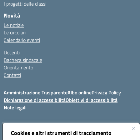
I progetti delle classi
Novità
Le notizie
Le circolari
Calendario eventi
Docenti
Bacheca sindacale
Orientamento
Contatti
Amministrazione Trasparente
Albo online
Privacy Policy
Dichiarazione di accessibilità
Obiettivi di accessibilità
Note legali
Indirizzo:
Cookies e altri strumenti di tracciamento
Viale P. Togliatti snc 67039 Sulmona (AQ)
Centralino:
086451771
Email:
aqis01900g@istruzione.it