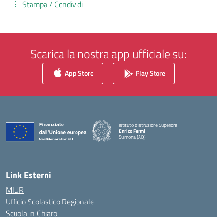
Stampa / Condividi
Scarica la nostra app ufficiale su:
App Store
Play Store
Istituto d'Istruzione Superiore
Enrico Fermi
Sulmona (AQ)
— Visita la pagina iniziale della scuola
Link Esterni
MIUR
Ufficio Scolastico Regionale
Scuola in Chiaro