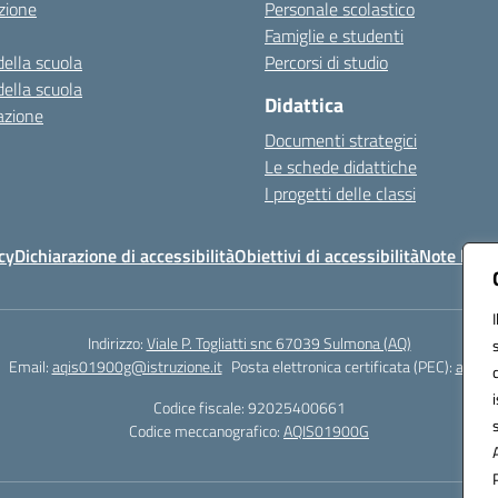
zione
Personale scolastico
Famiglie e studenti
della scuola
Percorsi di studio
della scuola
Didattica
azione
Documenti strategici
Le schede didattiche
I progetti delle classi
cy
Dichiarazione di accessibilità
Obiettivi di accessibilità
Note legal
Indirizzo:
Viale P. Togliatti snc 67039 Sulmona (AQ)
Email:
aqis01900g@istruzione.it
Posta elettronica certificata (PEC):
aqis01
Codice fiscale: 92025400661
Codice meccanografico:
AQIS01900G