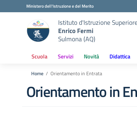
Vai ai contenuti
Vai al menu di navigazione
Vai al footer
Ministero dell'Istruzione e del Merito
Istituto d'Istruzione Superior
Enrico Fermi
Sulmona (AQ)
Scuola
Servizi
Novità
Didattica
Home
Orientamento in Entrata
Orientamento in En