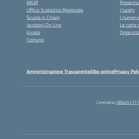
MIUR
Presenta
Ufficio Scolastico Regionale
I luoghi
Scuola in Chiaro
I numeri 
Iscrizioni On Line
Le carte 
Invalsi
Organizz
Comune
Amministrazione Trasparente
Albo online
Privacy Poli
Centralino:
086451771