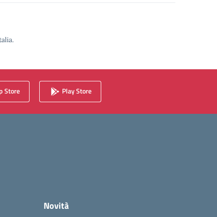
alia.
 Store
Play Store
Novità