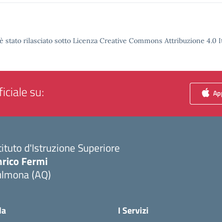
è stato rilasciato sotto Licenza Creative Commons Attribuzione 4.0 It
iciale su:
App
tituto d'Istruzione Superiore
nrico Fermi
ulmona (AQ)
Visita la pagina iniziale della scuola
la
I Servizi