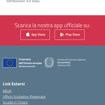
Attribuzione 4.0 Italia.
Scarica la nostra app ufficiale su:
App Store
Play Store
Istituto d'Istruzione Superiore
Enrico Fermi
Sulmona (AQ)
— Visita la pagina iniziale della scuola
Link Esterni
MIUR
Ufficio Scolastico Regionale
Scuola in Chiaro