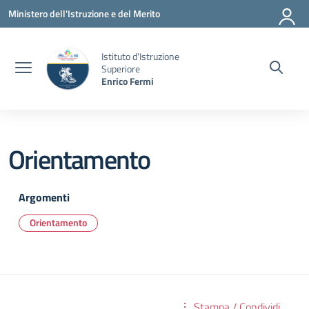
Vai ai contenuti
Vai al menu di navigazione
Vai al footer
Ministero dell'Istruzione e del Merito
Istituto d'Istruzione
Superiore
Enrico Fermi
Orientamento
Argomenti
Orientamento
Stampa / Condividi