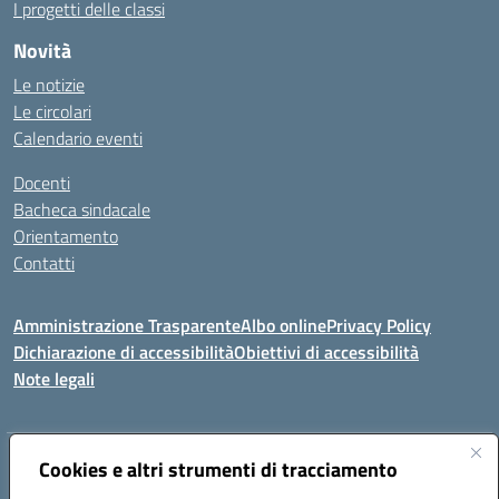
I progetti delle classi
Novità
Le notizie
Le circolari
Calendario eventi
Docenti
Bacheca sindacale
Orientamento
Contatti
Amministrazione Trasparente
Albo online
Privacy Policy
Dichiarazione di accessibilità
Obiettivi di accessibilità
Note legali
Indirizzo:
Cookies e altri strumenti di tracciamento
Viale P. Togliatti snc 67039 Sulmona (AQ)
Centralino:
086451771
Email:
aqis01900g@istruzione.it