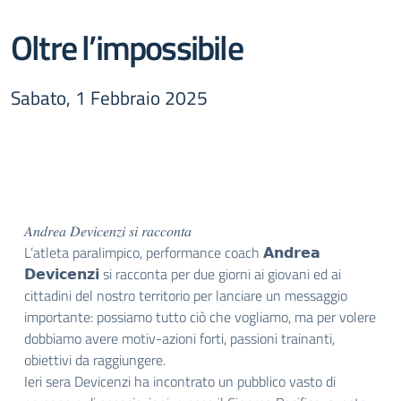
Oltre l’impossibile
Sabato, 1 Febbraio 2025
𝐴𝑛𝑑𝑟𝑒𝑎 𝐷𝑒𝑣𝑖𝑐𝑒𝑛𝑧𝑖 𝑠𝑖 𝑟𝑎𝑐𝑐𝑜𝑛𝑡𝑎
L’atleta paralimpico, performance coach 𝗔𝗻𝗱𝗿𝗲𝗮
𝗗𝗲𝘃𝗶𝗰𝗲𝗻𝘇𝗶 si racconta per due giorni ai giovani ed ai
cittadini del nostro territorio per lanciare un messaggio
importante: possiamo tutto ciò che vogliamo, ma per volere
dobbiamo avere motiv-azioni forti, passioni trainanti,
obiettivi da raggiungere.
Ieri sera Devicenzi ha incontrato un pubblico vasto di